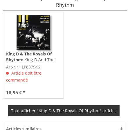
Rhythm
King D & The Royals Of
Rhythm:
King D And The
Royals Of Rhythm - The
Art-Nr.: LP837946
New...
Article doit être
commandé
18,95 € *
Tout afficher "King D & The Royals Of Rhythm" articles
Articles similaires