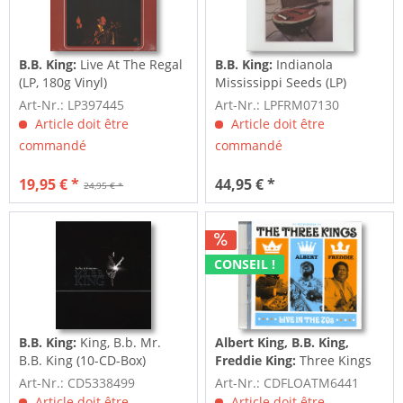
B.B. King:
Live At The Regal
B.B. King:
Indianola
(LP, 180g Vinyl)
Mississippi Seeds (LP)
Art-Nr.: LP397445
Art-Nr.: LPFRM07130
Article doit être
Article doit être
commandé
commandé
19,95 € *
44,95 € *
24,95 € *
CONSEIL !
B.B. King:
King, B.b. Mr.
Albert King, B.B. King,
B.B. King (10-CD-Box)
Freddie King:
Three Kings
Live In The 70s (2-CD)
Art-Nr.: CD5338499
Art-Nr.: CDFLOATM6441
Article doit être
Article doit être