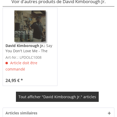
Voir d'autres produits de David Kimborough Jr.
David Kimborough Jr.:
Say
You Don't Love Me - The
Last Recordings Of...
Art-Nr.: LPDOLC1008
Article doit être
commandé
24,95 € *
Tout afficher "David Kimborough Jr." articles
Articles similaires