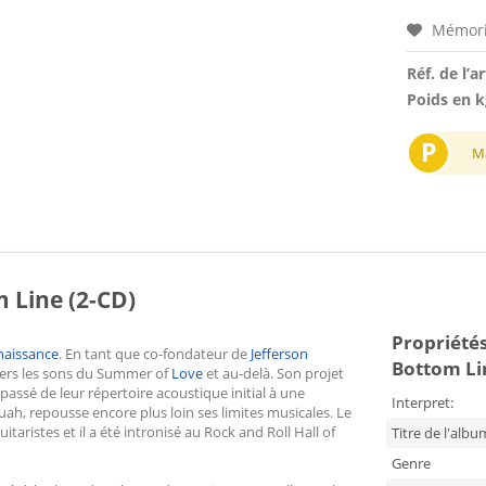
Mémori
Réf. de l’ar
Poids en k
P
M
 Line (2-CD)
Propriétés 
naissance
. En tant que co-fondateur de
Jefferson
Bottom Li
avers les sons du Summer of
Love
et au-delà. Son projet
 passé de leur répertoire acoustique initial à une
Interpret:
ah, repousse encore plus loin ses limites musicales. Le
aristes et il a été intronisé au Rock and Roll Hall of
Titre de l'albu
Genre