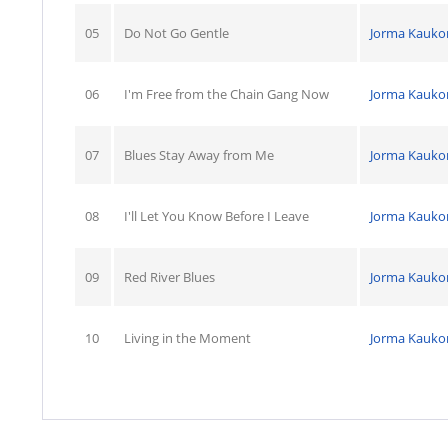
05
Do Not Go Gentle
Jorma Kauko
06
I'm Free from the Chain Gang Now
Jorma Kauko
07
Blues Stay Away from Me
Jorma Kauko
08
I'll Let You Know Before I Leave
Jorma Kauko
09
Red River Blues
Jorma Kauko
10
Living in the Moment
Jorma Kauko