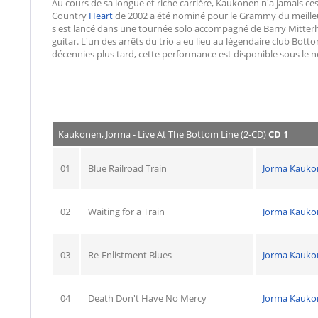
Au cours de sa longue et riche carrière, Kaukonen n'a jamais ce
Country
Heart
de 2002 a été nominé pour le Grammy du meilleur a
s'est lancé dans une tournée solo accompagné de Barry Mitterho
guitar. L'un des arrêts du trio a eu lieu au légendaire club Bo
décennies plus tard, cette performance est disponible sous l
Kaukonen, Jorma - Live At The Bottom Line (2-CD)
CD 1
01
Blue Railroad Train
Jorma Kauko
02
Waiting for a Train
Jorma Kauko
03
Re-Enlistment Blues
Jorma Kauko
04
Death Don't Have No Mercy
Jorma Kauko