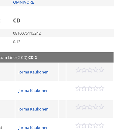
OMNIVORE
t
CD
0810075113242
0.13
tom Line (2-CD)
CD 2
Jorma Kaukonen
Jorma Kaukonen
Jorma Kaukonen
ld
Jorma Kaukonen