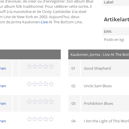
ssé d'évoluer, de créer ou d'enregistrer. Son album Blue
Label
lbum folk traditionnel. Pour célébrer cette sortie, il
ff à la mandoline et de Cindy Cashdollar à la steel
ttom Line de New York en 2003. Aujourd'hui, deux
Artikelar
e nom de Jorma Kaukonen-
Live
At The Bottom Line.
EAN:
Poids en kg:
Kaukonen, Jorma - Live At The Bot
nen
01
Good Shepherd
nen
02
Uncle Sam Blues
nen
03
Prohibition Blues
nen
04
I Am the Light of This Wor