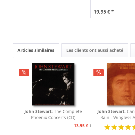
19,95 € *
Articles similaires
Les clients ont aussi acheté
John Stewart:
The Complete
John Stewart:
Can
Phoenix Concerts (CD)
Rain - Wingless 
13,95 €
15,95 €