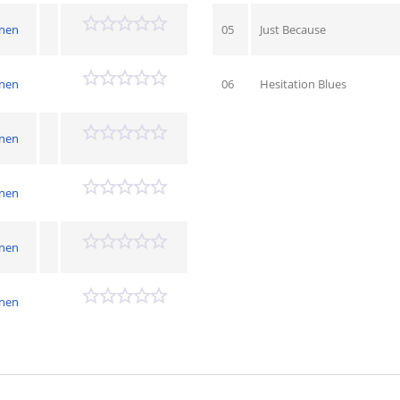
nen
05
Just Because
nen
06
Hesitation Blues
nen
nen
nen
nen