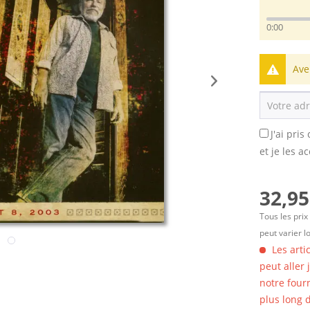
0:00
Ave
J'ai pri
et je les a
32,95
Tous les prix
peut varier l
Les arti
peut aller
notre four
plus long d