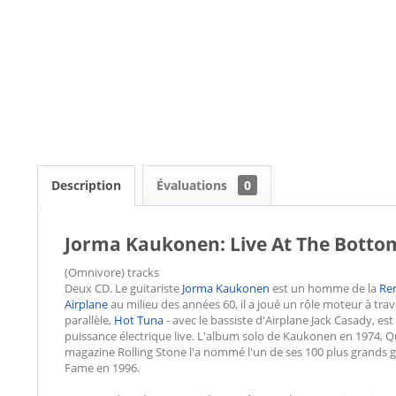
Description
Évaluations
0
Jorma Kaukonen: Live At The Bottom
(Omnivore) tracks
Deux CD. Le guitariste
Jorma Kaukonen
est un homme de la
Re
Airplane
au milieu des années 60, il a joué un rôle moteur à tr
parallèle,
Hot Tuna
- avec le bassiste d'Airplane Jack Casady, est
puissance électrique live. L'album solo de Kaukonen en 1974, Qu
magazine Rolling Stone l'a nommé l'un de ses 100 plus grands guit
Fame en 1996.