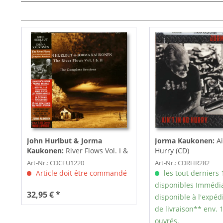
John Hurlbut & Jorma
Jorma Kaukonen:
Ai
Kaukonen:
River Flows Vol. I &
Hurry (CD)
II - The Complete Sessions...
Art-Nr.: CDCFU1220
Art-Nr.: CDRHR282
Article doit être commandé
les tout derniers 
disponibles Immédi
32,95 € *
disponible à l'expédi
de livraison** env. 1
ouvrés.