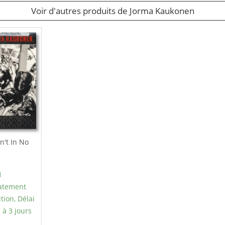
Voir d'autres produits de Jorma Kaukonen
n't In No
1
atement
tion, Délai
 à 3 jours