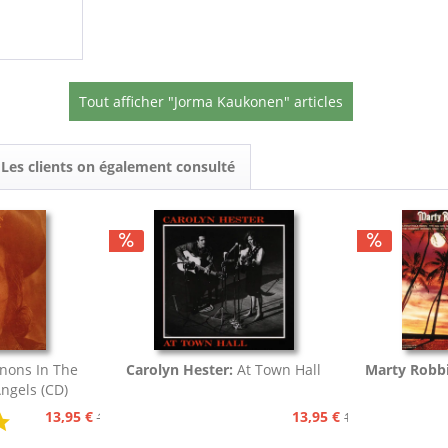
Tout afficher "Jorma Kaukonen" articles
Les clients on également consulté
nons In The
Carolyn Hester:
At Town Hall
Marty Robbi
Angels (CD)
13,95 €
13,95 €
15,95 €
15,95 €