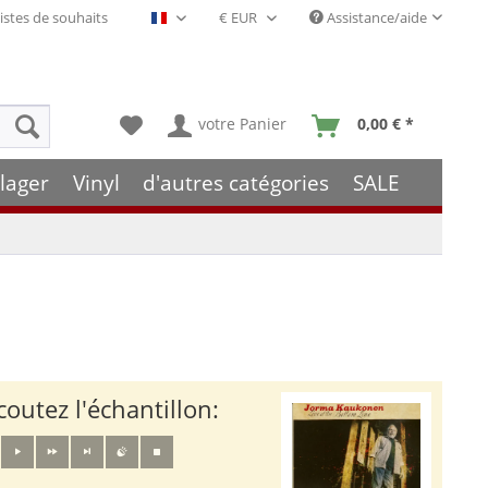
istes de souhaits
Assistance/aide
Français- FR
votre Panier
0,00 € *
lager
Vinyl
d'autres catégories
SALE
coutez l'échantillon: