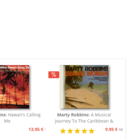
ns:
Hawaii's Calling
Marty Robbins:
A Musical
Me
Journey To The Caribbean &
Mexico (CD)
13,95 €
9,95 €
15,95 €
15,95 €