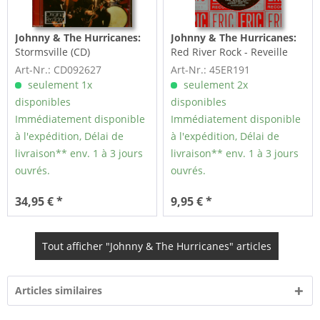
Johnny & The Hurricanes:
Johnny & The Hurricanes:
Stormsville (CD)
Red River Rock - Reveille
Rock (7inch, 45rpm)
Art-Nr.: CD092627
Art-Nr.: 45ER191
seulement 1x
seulement 2x
disponibles
disponibles
Immédiatement disponible
Immédiatement disponible
à l'expédition, Délai de
à l'expédition, Délai de
livraison** env. 1 à 3 jours
livraison** env. 1 à 3 jours
ouvrés.
ouvrés.
34,95 € *
9,95 € *
Tout afficher "Johnny & The Hurricanes" articles
Articles similaires