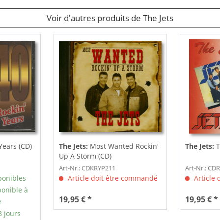
Voir d'autres produits de The Jets
Years (CD)
The Jets:
Most Wanted Rockin'
The Jets:
T
Up A Storm (CD)
Art-Nr.: CDKRYP211
Art-Nr.: C
ponibles
Article doit être commandé
Article
onible à
19,95 € *
19,95 € *
e
3 jours