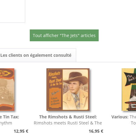
Tout afficher "The Jets" articles
Les clients on également consulté
e Tin Tax:
The Rimshots & Rusti Steel:
Various:
The
Rhythm
Rimshots meets Rusti Steel & The
To
Tin Tax -...
12,95 €
16,95 €