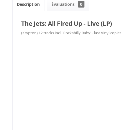
Description
Évaluations
0
The Jets: All Fired Up - Live (LP)
(Krypton) 12 tracks incl. 'Rockabilly Baby' - last Vinyl copies