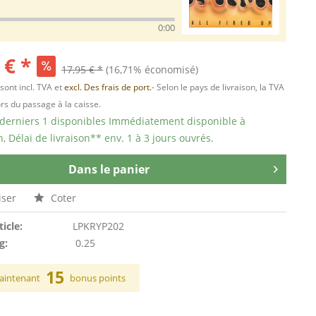
0:00
 € *
17,95 € *
(16,71% économisé)
 sont incl. TVA et
excl. Des frais de port.
- Selon le pays de livraison, la TVA
ors du passage à la caisse.
 derniers 1 disponibles Immédiatement disponible à
n, Délai de livraison** env. 1 à 3 jours ouvrés.
Dans le panier
ser
Coter
ticle:
LPKRYP202
g:
0.25
15
aintenant
bonus points