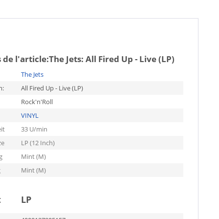
de l'article:
The Jets: All Fired Up - Live (LP)
The Jets
m:
All Fired Up - Live (LP)
Rock'n'Roll
VINYL
it
33 U/min
ze
LP (12 Inch)
g
Mint (M)
g
Mint (M)
t
LP