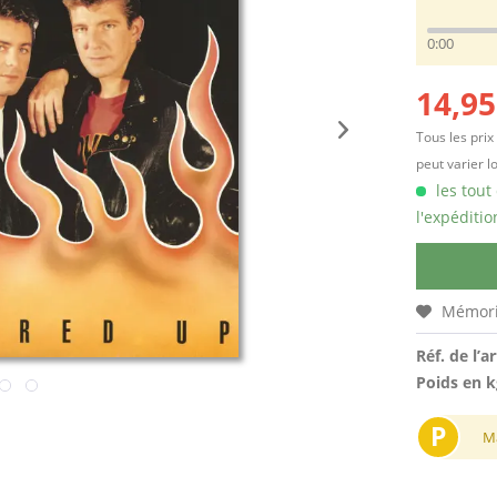
0:00
14,95
Tous les prix
peut varier l
les tout
l'expéditio
Mémori
Réf. de l’ar
Poids en k
P
M