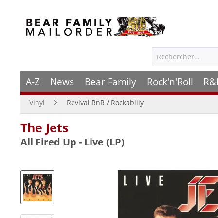
A-Z
News
Bear Family
Rock'n'Roll
R&
Vinyl
Revival RnR / Rockabilly
The Jets
All Fired Up - Live (LP)