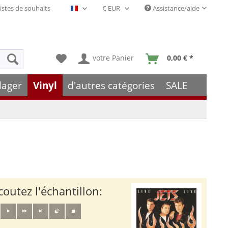
istes de souhaits
Assistance/aide
Français- FR
votre Panier
0,00 € *
lager
Vinyl
d'autres catégories
SALE
coutez l'échantillon: