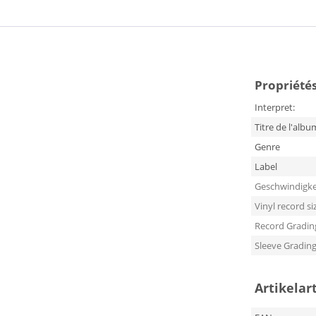
Propriétés 
Interpret:
Titre de l'albu
Genre
Label
Geschwindigke
Vinyl record si
Record Gradin
Sleeve Gradin
Artikelar