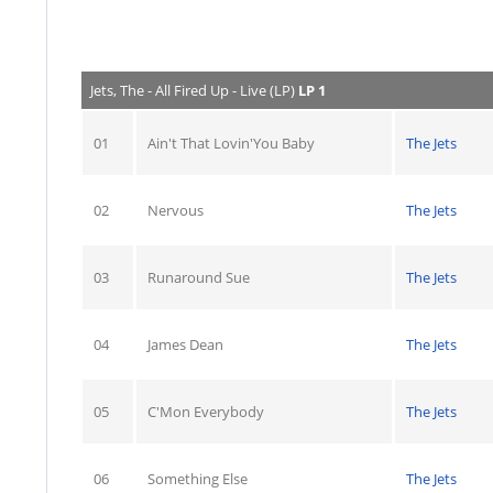
Jets, The - All Fired Up - Live (LP)
LP 1
01
Ain't That Lovin'You Baby
The Jets
02
Nervous
The Jets
03
Runaround Sue
The Jets
04
James Dean
The Jets
05
C'Mon Everybody
The Jets
06
Something Else
The Jets