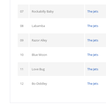
07
Rockabilly Baby
The Jets
08
Labamba
The Jets
09
Razor Alley
The Jets
10
Blue Moon
The Jets
11
Love Bug
The Jets
12
Bo-Diddley
The Jets