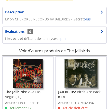
Description
LP on CHEROKEE RECORDS by JAILBIRDS - Secret
plus
Évaluations
0
Lire, écr. et débatt. des analyses…
plus
Voir d'autres produits de The Jailbirds
The Jailbirds:
Viva Las
JAILBIRDS:
Birds Are Back
Vegas (LP)
(CD)
Art-Nr.: LPCHER010106
Art-Nr.: CDTOMB2084
seulement 1x
Article doit être