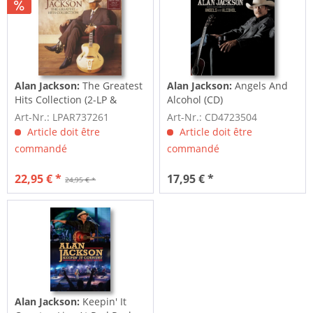
Alan Jackson:
The Greatest
Alan Jackson:
Angels And
Hits Collection (2-LP &
Alcohol (CD)
Download...
Art-Nr.: LPAR737261
Art-Nr.: CD4723504
Article doit être
Article doit être
commandé
commandé
22,95 € *
17,95 € *
24,95 € *
Alan Jackson:
Keepin' It