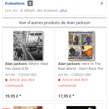
Évaluations
0
Lire, écr. et débatt. des analyses…
plus
Voir d'autres produits de Alan Jackson
Alan Jackson:
Where Have
Alan Jackson:
Here In The
You Gone (CD)
Real World - Don't Rock The
Jukebox...
Art-Nr.: CD3347302
Art-Nr.: CDBGO1385
Article doit être
Article doit être
commandé
commandé
19,95 € *
17,95 € *