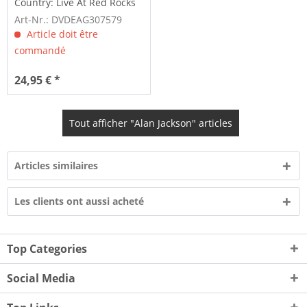
Country: Live At Red Rocks
(DVD)
Art-Nr.: DVDEAG307579
Article doit être
commandé
24,95 € *
Tout afficher "Alan Jackson" articles
Articles similaires
Les clients ont aussi acheté
Top Categories
Social Media