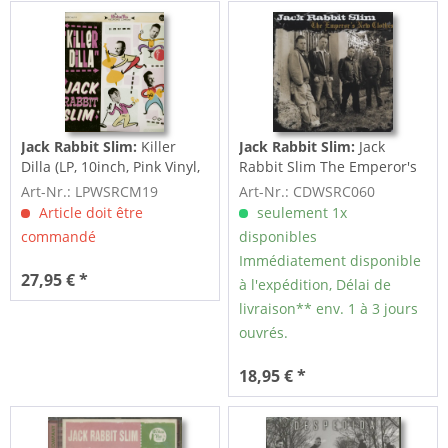
Jack Rabbit Slim:
Killer
Jack Rabbit Slim:
Jack
Dilla (LP, 10inch, Pink Vinyl,
Rabbit Slim The Emperor's
Ltd.)
New Clothes (2012)
Art-Nr.: LPWSRCM19
Art-Nr.: CDWSRC060
Article doit être
seulement 1x
commandé
disponibles
Immédiatement disponible
27,95 € *
à l'expédition, Délai de
livraison** env. 1 à 3 jours
ouvrés.
18,95 € *