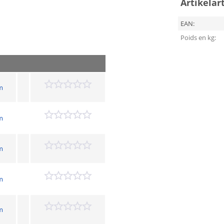
Artikelar
EAN:
Poids en kg:
im
im
im
im
im