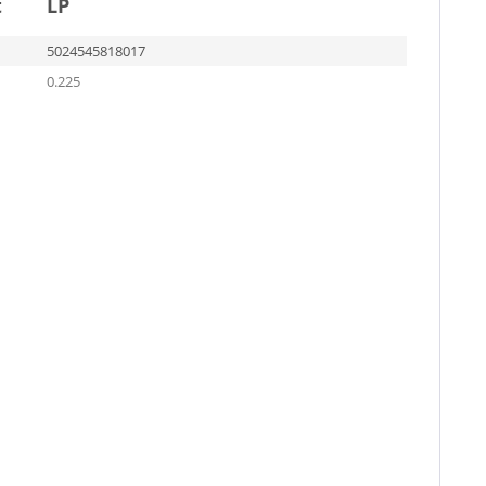
t
LP
5024545818017
0.225