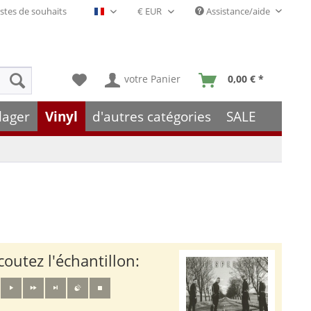
stes de souhaits
Assistance/aide
Français- FR
votre Panier
0,00 € *
lager
Vinyl
d'autres catégories
SALE
coutez l'échantillon: