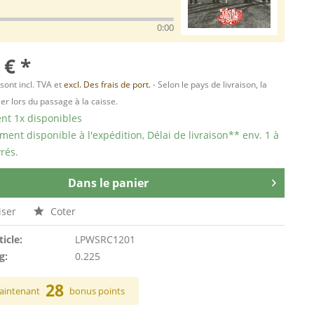
0:00
 € *
 sont incl. TVA et
excl. Des frais de port.
- Selon le pays de livraison, la
er lors du passage à la caisse.
t 1x disponibles
ent disponible à l'expédition, Délai de livraison** env. 1 à
rés.
Dans le panier
ser
Coter
ticle:
LPWSRC1201
g:
0.225
28
aintenant
bonus points