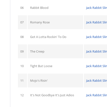
06
Rabbit Blood
Jack Rabbit Sl
07
Romany Rose
Jack Rabbit Sl
08
Got A Lotta Rockin' To Do
Jack Rabbit Sl
09
The Creep
Jack Rabbit Sl
10
Tight But Loose
Jack Rabbit Sl
11
Mojo's Risin'
Jack Rabbit Sl
12
It's Not Goodbye It's Just Adios
Jack Rabbit Sl