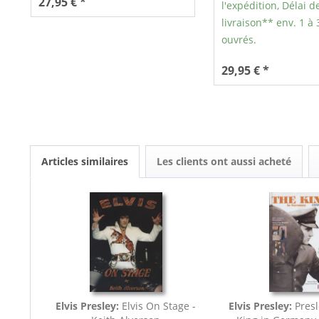
27,95 € *
l'expédition, Délai d
livraison** env. 1 à 
ouvrés.
29,95 € *
Articles similaires
Les clients ont aussi acheté
Elvis Presley:
Elvis On Stage -
Elvis Presley:
Presl