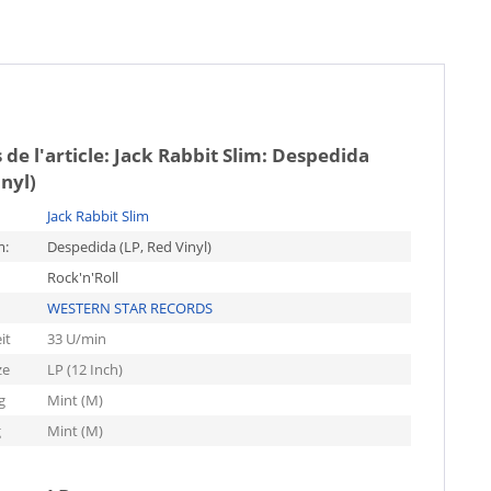
 de l'article:
Jack Rabbit Slim: Despedida
inyl)
Jack Rabbit Slim
m:
Despedida (LP, Red Vinyl)
Rock'n'Roll
WESTERN STAR RECORDS
it
33 U/min
ze
LP (12 Inch)
g
Mint (M)
g
Mint (M)