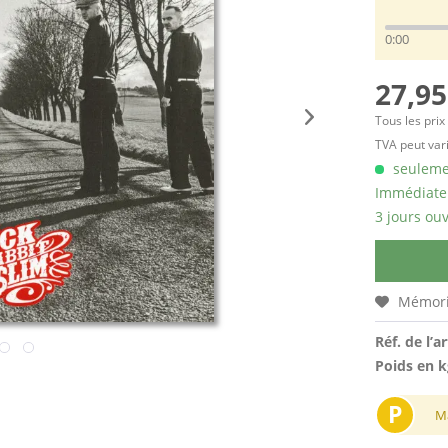
0:00
27,95
Tous les prix
TVA peut vari
seulemen
Immédiatem
3 jours ouv
Mémori
Réf. de l’ar
Poids en k
P
M