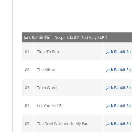
Jack Rabbit Slim - Despedida (LP, Red Vinyl)
LP 1
01
Time To Bop
Jack Rabbit Sl
02
The Mirror
Jack Rabbit Sl
03
Train Wreck
Jack Rabbit Sl
04
Let Yourself Go
Jack Rabbit Sl
05
The Devil Whispers In My Ear
Jack Rabbit Sl