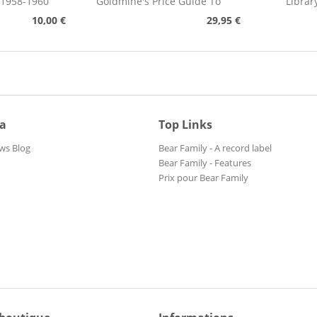
 1958-1960
Goldmine's Price Guide To
Librar
Collectable Record...
Pho
10,00 €
29,95 €
ia
Top Links
ws Blog
Bear Family - A record label
Bear Family - Features
Prix pour Bear Family