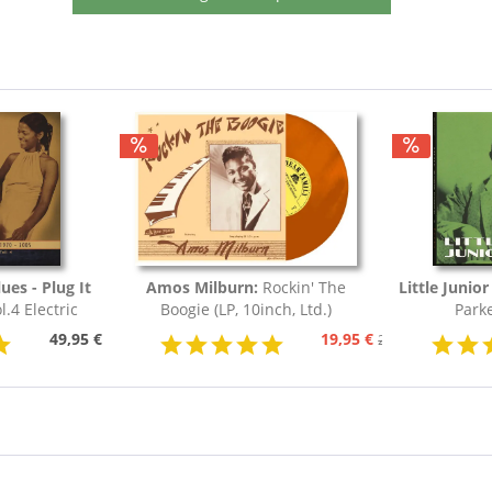
lues - Plug It
Amos Milburn:
Rockin' The
Little Junior
l.4 Electric
Boogie (LP, 10inch, Ltd.)
Parke
5 (Deutsch)
49,95 €
19,95 €
24,95 €