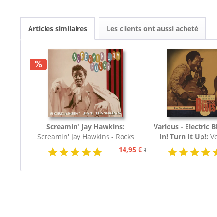
Articles similaires
Les clients ont aussi acheté
Screamin' Jay Hawkins:
Various - Electric B
Screamin' Jay Hawkins - Rocks
In! Turn It Up!:
Vo
(CD)
Blues 1970 - 200
14,95 €
16,95 €