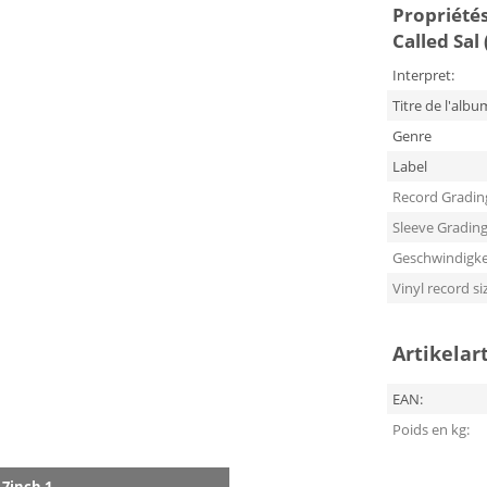
Propriétés 
Called Sal
Interpret:
Titre de l'albu
Genre
Label
Record Gradin
Sleeve Gradin
Geschwindigke
Vinyl record si
Artikelar
EAN:
Poids en kg:
7inch 1