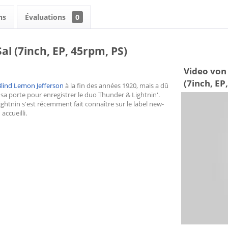
ns
Évaluations
0
al (7inch, EP, 45rpm, PS)
Video von 
(7inch, EP
Blind Lemon
Jefferson
à la fin des années 1920, mais a dû
sa porte pour enregistrer le duo Thunder & Lightnin'.
htnin s'est récemment fait connaître sur le label new-
accueilli.