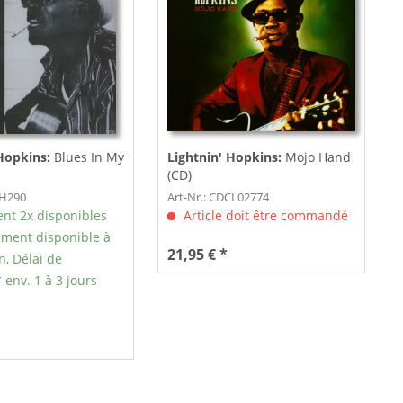
Hopkins:
Blues In My
Lightnin' Hopkins:
Mojo Hand
(CD)
CH290
Art-Nr.: CDCL02774
nt 2x disponibles
Article doit être commandé
ment disponible à
21,95 € *
n, Délai de
 env. 1 à 3 jours