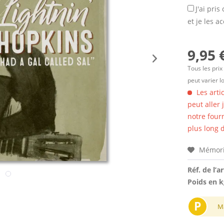
J'ai pri
et je les a
9,95 
Tous les prix
peut varier l
Les arti
peut aller
notre four
plus long d
Mémori
Réf. de l’ar
Poids en k
P
M