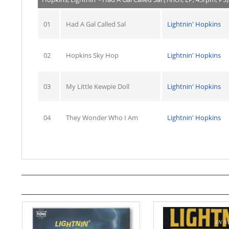
01
Had A Gal Called Sal
Lightnin' Hopkins
02
Hopkins Sky Hop
Lightnin' Hopkins
03
My Little Kewpie Doll
Lightnin' Hopkins
04
They Wonder Who I Am
Lightnin' Hopkins