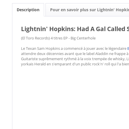
Description
Pour en savoir plus sur Lightnin' Hopki
Lightnin' Hopkins: Had A Gal Called S
(El Toro Records) 4 titres EP - Big Centerhole
Le Texan Sam Hopkins a commencé à jouer avec le légendaire
attendre deux décennies avant que le label Aladdin ne frappe à 
Guitariste suprêmement rythmé à la voix trempée de whisky, Lig
yorkais Herald en s'emparant d'un public rock'n' roll qui l'a bien 