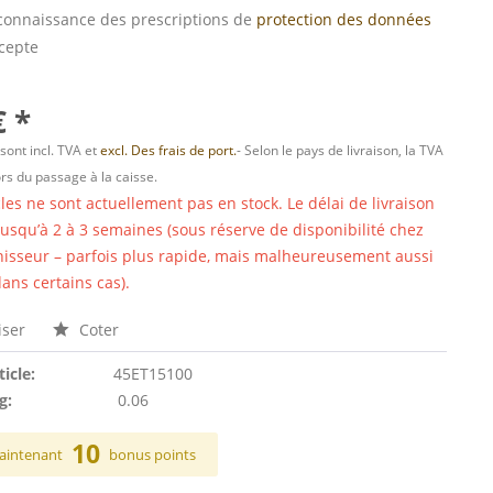
s connaissance des prescriptions de
protection des données
ccepte
€ *
 sont incl. TVA et
excl. Des frais de port.
- Selon le pays de livraison, la TVA
ors du passage à la caisse.
cles ne sont actuellement pas en stock. Le délai de livraison
 jusqu’à 2 à 3 semaines (sous réserve de disponibilité chez
nisseur – parfois plus rapide, mais malheureusement aussi
ans certains cas).
ser
Coter
ticle:
45ET15100
g:
0.06
10
aintenant
bonus points