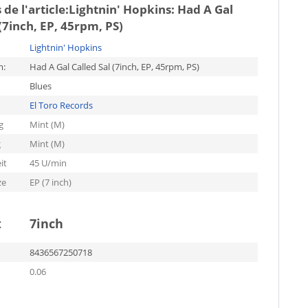
de l'article:
Lightnin' Hopkins: Had A Gal
 (7inch, EP, 45rpm, PS)
Lightnin' Hopkins
m:
Had A Gal Called Sal (7inch, EP, 45rpm, PS)
Blues
El Toro Records
g
Mint (M)
g
Mint (M)
it
45 U/min
ze
EP (7 inch)
t
7inch
8436567250718
0.06