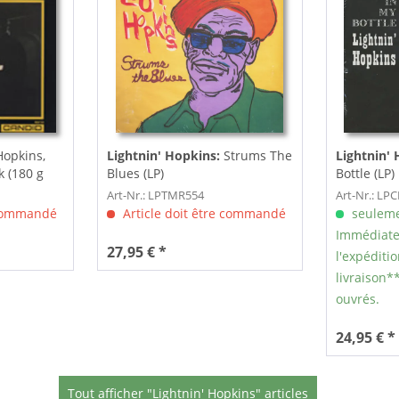
opkins,
Lightnin' Hopkins:
Strums The
Lightnin' 
k (180 g
Blues (LP)
Bottle (LP)
Art-Nr.: LPTMR554
Art-Nr.: LP
 commandé
Article doit être commandé
seuleme
Immédiate
27,95 € *
l'expéditio
livraison**
ouvrés.
24,95 € *
Tout afficher "Lightnin' Hopkins" articles