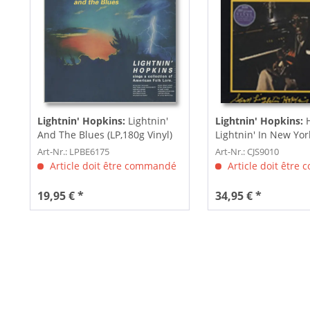
Lightnin' Hopkins:
Lightnin'
Lightnin' Hopkins:
H
And The Blues (LP,180g Vinyl)
Lightnin' In New Yor
Vinyl)
Art-Nr.: LPBE6175
Art-Nr.: CJS9010
Article doit être commandé
Article doit être
19,95 € *
34,95 € *