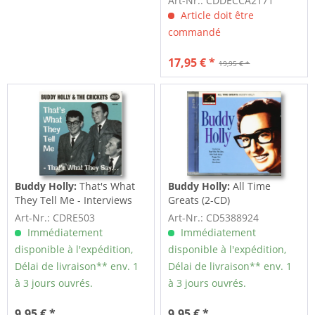
Art-Nr.: CDDECCA2171
(CD)
Article doit être
commandé
17,95 € *
19,95 € *
Buddy Holly:
That's What
Buddy Holly:
All Time
They Tell Me - Interviews
Greats (2-CD)
(CD)
Art-Nr.: CDRE503
Art-Nr.: CD5388924
Immédiatement
Immédiatement
disponible à l'expédition,
disponible à l'expédition,
Délai de livraison** env. 1
Délai de livraison** env. 1
à 3 jours ouvrés.
à 3 jours ouvrés.
9,95 € *
9,95 € *