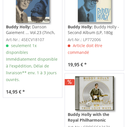
Buddy Holly:
Danson
Buddy Holly:
Buddy Holly -
Gaiement ... Vol.23 (7inch,
Second Album (LP, 180g
33rpm, EP)
Vinyl, Ltd.)
Art-Nr.: 45ECV18107
Art-Nr.: LP772006
seulement 1x
Article doit être
disponibles
commandé
Immédiatement disponible
19,95 € *
à l'expédition, Délai de
livraison** env. 1 à 3 jours
ouvrés.
14,95 € *
Buddy Holly with the
Royal Philharmonic
Orchestra:
True Love Ways