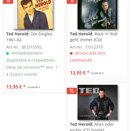
Ted Herold:
Die Singles
Ted Herold:
Rock 'n' Roll
1961-62
geht immer (CD)
Art-Nr.: BCD15592
Art-Nr.: CD12370
Immédiatement
Article doit être
disponible à l'expédition,
commandé
Délai de livraison** env. 1
13,95 € *
15,95 € *
à 3 jours ouvrés.
13,95 € *
15,95 € *
Ted Herold:
Alles oder
nichts (CD Single)