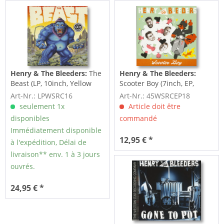
Henry & The Bleeders:
The
Henry & The Bleeders:
Beast (LP, 10inch, Yellow
Scooter Boy (7inch, EP,
Vinyl, Ltd.)
45rpm, PS)
Art-Nr.: LPWSRC16
Art-Nr.: 45WSRCEP18
seulement 1x
Article doit être
disponibles
commandé
Immédiatement disponible
12,95 € *
à l'expédition, Délai de
livraison** env. 1 à 3 jours
ouvrés.
24,95 € *