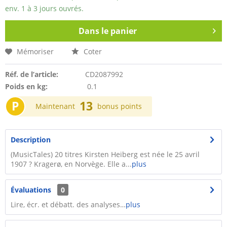
env. 1 à 3 jours ouvrés.
Dans le panier
Mémoriser
Coter
Réf. de l’article:
CD2087992
Poids en kg:
0.1
P
13
Maintenant
bonus points
Description
(MusicTales) 20 titres Kirsten Heiberg est née le 25 avril
1907 ? Kragerø, en Norvège. Elle a...
plus
Évaluations
0
Lire, écr. et débatt. des analyses…
plus