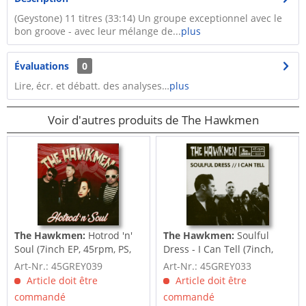
(Geystone) 11 titres (33:14) Un groupe exceptionnel avec le
bon groove - avec leur mélange de...
plus
Évaluations
0
Lire, écr. et débatt. des analyses…
plus
Voir d'autres produits de The Hawkmen
The Hawkmen:
Hotrod 'n'
The Hawkmen:
Soulful
Soul (7inch EP, 45rpm, PS,
Dress - I Can Tell (7inch,
SC)
45rpm, PS, SC)
Art-Nr.: 45GREY039
Art-Nr.: 45GREY033
Article doit être
Article doit être
commandé
commandé