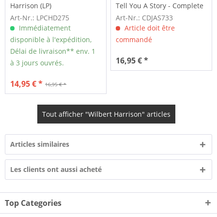
Harrison (LP)
Tell You A Story - Complete
Singles As &...
Art-Nr.: LPCHD275
Art-Nr.: CDJAS733
Immédiatement
Article doit être
disponible à l'expédition,
commandé
Délai de livraison** env. 1
16,95 € *
à 3 jours ouvrés.
14,95 € *
16,95 € *
Tout afficher "Wilbert Harrison" articles
Articles similaires
Les clients ont aussi acheté
Top Categories