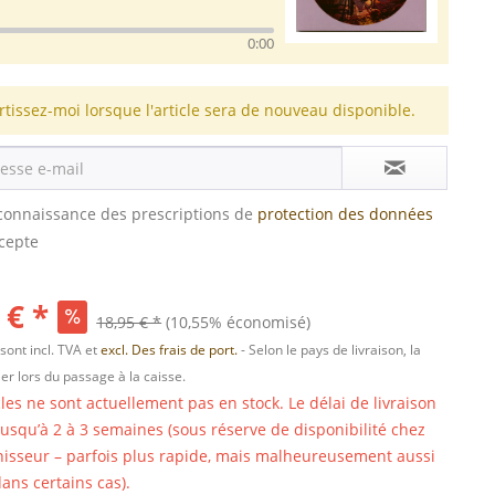
0:00
rtissez-moi lorsque l'article sera de nouveau disponible.
s connaissance des prescriptions de
protection des données
ccepte
 € *
18,95 € *
(10,55% économisé)
 sont incl. TVA et
excl. Des frais de port.
- Selon le pays de livraison, la
er lors du passage à la caisse.
cles ne sont actuellement pas en stock. Le délai de livraison
 jusqu’à 2 à 3 semaines (sous réserve de disponibilité chez
nisseur – parfois plus rapide, mais malheureusement aussi
ans certains cas).