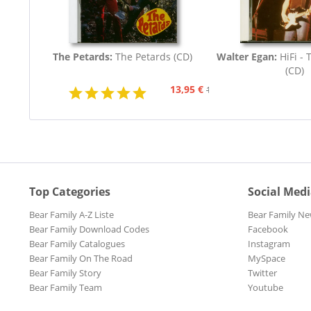
The Petards:
The Petards (CD)
Walter Egan:
HiFi - 
(CD)
13,95 €
15,95 €
Top Categories
Social Med
Bear Family A-Z Liste
Bear Family Ne
Bear Family Download Codes
Facebook
Bear Family Catalogues
Instagram
Bear Family On The Road
MySpace
Bear Family Story
Twitter
Bear Family Team
Youtube