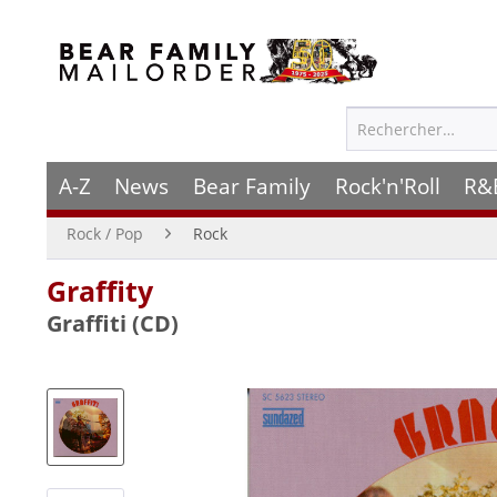
A-Z
News
Bear Family
Rock'n'Roll
R&
Rock / Pop
Rock
Graffity
Graffiti (CD)