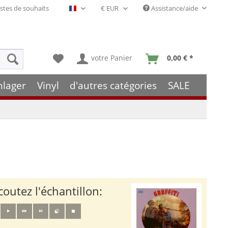
stes de souhaits
Assistance/aide
Français- FR
votre Panier
0,00 € *
hlager
Vinyl
d'autres catégories
SALE
coutez l'échantillon: