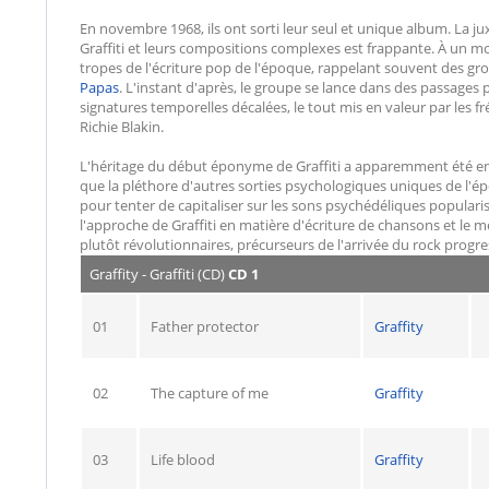
En novembre 1968, ils ont sorti leur seul et unique album. La j
Graffiti et leurs compositions complexes est frappante. À un 
tropes de l'écriture pop de l'époque, rappelant souvent des 
Papas
. L'instant d'après, le groupe se lance dans des passages 
signatures temporelles décalées, le tout mis en valeur par les f
Richie Blakin.
L'héritage du début éponyme de Graffiti a apparemment été entr
que la pléthore d'autres sorties psychologiques uniques de l'é
pour tenter de capitaliser sur les sons psychédéliques popular
l'approche de Graffiti en matière d'écriture de chansons et le m
plutôt révolutionnaires, précurseurs de l'arrivée du rock progres
Graffity - Graffiti (CD)
CD 1
01
Father protector
Graffity
02
The capture of me
Graffity
03
Life blood
Graffity