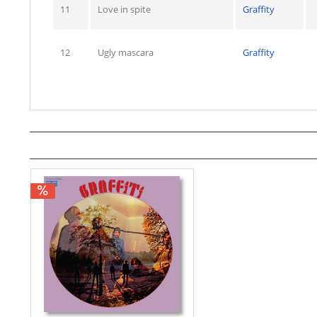
11
Love in spite
Graffity
12
Ugly mascara
Graffity