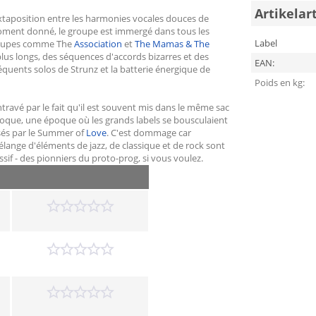
Artikelar
uxtaposition entre les harmonies vocales douces de
moment donné, le groupe est immergé dans tous les
Label
groupes comme The
Association
et
The Mamas & The
plus longs, des séquences d'accords bizarres et des
EAN:
réquents solos de Strunz et la batterie énergique de
Poids en kg:
avé par le fait qu'il est souvent mis dans le même sac
poque, une époque où les grands labels se bousculaient
isés par le Summer of
Love
. C'est dommage car
élange d'éléments de jazz, de classique et de rock sont
sif - des pionniers du proto-prog, si vous voulez.