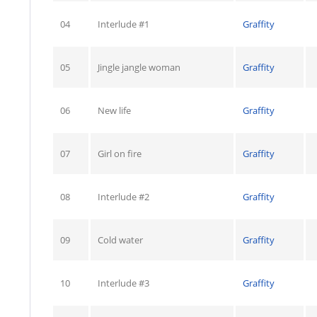
04
Interlude #1
Graffity
05
Jingle jangle woman
Graffity
06
New life
Graffity
07
Girl on fire
Graffity
08
Interlude #2
Graffity
09
Cold water
Graffity
10
Interlude #3
Graffity