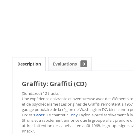
Description
Évaluations
0
Graffity: Graffiti (CD)
(Sundazed) 12 tracks
Une expérience enivrante et aventureuse avec des éléments touj
et de psychédélisme ! Les origines de Graffiti remontent à 1967 
garage populaire de la région de Washington DC, bien connu pour
Do' et '
Faces
'. Le chanteur
Tony
Taylor, ajouté tardivement à la
Strunz et a rapidement annoncé que le groupe allait prendre une
attirer l'attention des labels, et en août 1968, le groupe signe 
Knack".