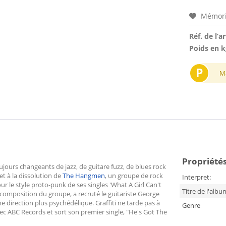
Mémori
Réf. de l’ar
Poids en k
P
M
Propriétés
ours changeants de jazz, de guitare fuzz, de blues rock
et à la dissolution de
The Hangmen
, un groupe de rock
Interpret:
 le style proto-punk de ses singles 'What A Girl Can't
Titre de l'albu
 composition du groupe, a recruté le guitariste George
 direction plus psychédélique. Graffiti ne tarde pas à
Genre
avec ABC Records et sort son premier single, "He's Got The