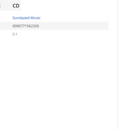
t
CD
Sundazed Music
0090771562326
0.1