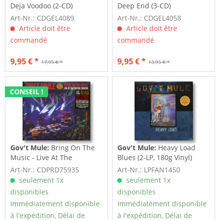
Deja Voodoo (2-CD)
Deep End (3-CD)
Art-Nr.: CDGEL4089
Art-Nr.: CDGEL4058
Article doit être
Article doit être
commandé
commandé
9,95 € *
9,95 € *
17,95 € *
13,95 € *
CONSEIL !
Gov't Mule:
Bring On The
Gov't Mule:
Heavy Load
Music - Live At The
Blues (2-LP, 180g Vinyl)
Capitol...
Art-Nr.: CDPRD75935
Art-Nr.: LPFAN1450
seulement 1x
seulement 1x
disponibles
disponibles
Immédiatement disponible
Immédiatement disponible
à l'expédition, Délai de
à l'expédition, Délai de