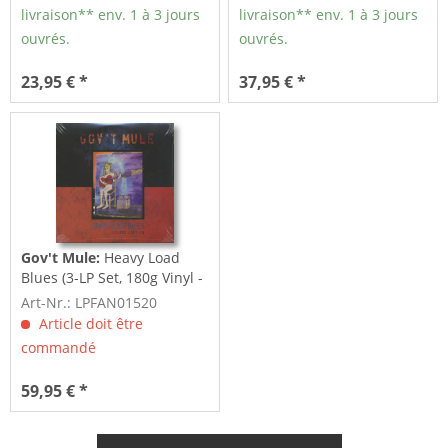
livraison** env. 1 à 3 jours
livraison** env. 1 à 3 jours
ouvrés.
ouvrés.
23,95 € *
37,95 € *
Gov't Mule:
Heavy Load
Blues (3-LP Set, 180g Vinyl -
Deluxe...
Art-Nr.: LPFAN01520
Article doit être
commandé
59,95 € *