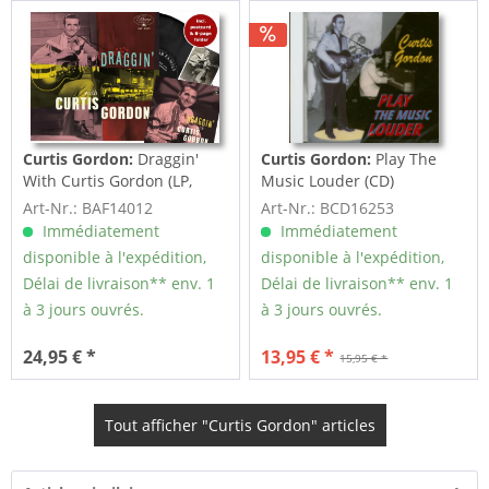
Curtis Gordon:
Draggin'
Curtis Gordon:
Play The
With Curtis Gordon (LP,
Music Louder (CD)
10inch, Ltd,...
Art-Nr.: BAF14012
Art-Nr.: BCD16253
Immédiatement
Immédiatement
disponible à l'expédition,
disponible à l'expédition,
Délai de livraison** env. 1
Délai de livraison** env. 1
à 3 jours ouvrés.
à 3 jours ouvrés.
24,95 € *
13,95 € *
15,95 € *
Tout afficher "Curtis Gordon" articles