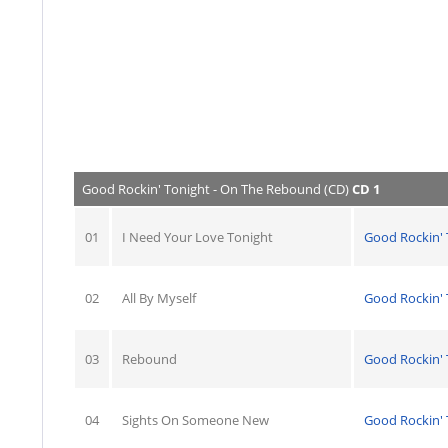
Good Rockin' Tonight - On The Rebound (CD)
CD 1
01
I Need Your Love Tonight
Good Rockin' 
02
All By Myself
Good Rockin' 
03
Rebound
Good Rockin' 
04
Sights On Someone New
Good Rockin' 