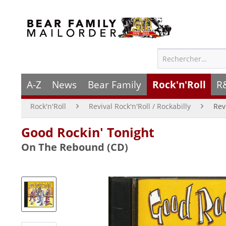
A-Z
News
Bear Family
Rock'n'Roll
R
Rock'n'Roll
Revival Rock'n'Roll / Rockabilly
Rev
Good Rockin' Tonight
On The Rebound (CD)