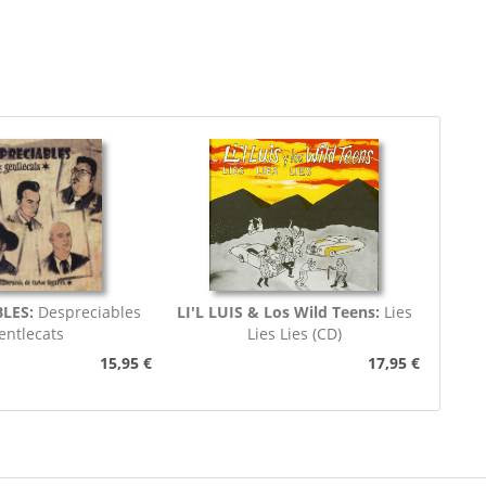
LES:
Despreciables
LI'L LUIS & Los Wild Teens:
Lies
entlecats
Lies Lies (CD)
15,95 €
17,95 €