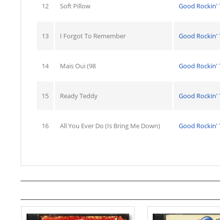
12
Soft Pillow
Good Rockin' 
13
I Forgot To Remember
Good Rockin' 
14
Mais Oui (98
Good Rockin' 
15
Ready Teddy
Good Rockin' 
16
All You Ever Do (Is Bring Me Down)
Good Rockin' 