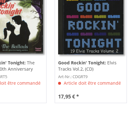
in' Tonight:
The
Good Rockin' Tonight:
Elvis
10th Anniversary
Tracks Vol.2, (CD)
..
GRT5
Art-Nr.: CDGRT9
 doit être commandé
Article doit être commandé
17,95 € *