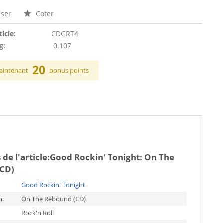
ser
Coter
ticle:
CDGRT4
g:
0.107
20
aintenant
bonus points
de l'article:
Good Rockin' Tonight: On The
CD)
Good Rockin' Tonight
m:
On The Rebound (CD)
Rock'n'Roll