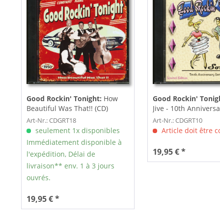
Good Rockin' Tonight:
How
Good Rockin' Tonig
Beautiful Was That!! (CD)
Jive - 10th Anniversa
(CD,...
Art-Nr.: CDGRT18
Art-Nr.: CDGRT10
seulement 1x disponibles
Article doit être
Immédiatement disponible à
19,95 € *
l'expédition, Délai de
livraison** env. 1 à 3 jours
ouvrés.
19,95 € *