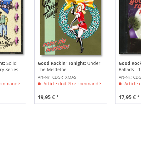
ht:
Solid
Good Rockin' Tonight:
Under
Good Rock
ry Series
The Mistletoe
Ballads - 
Series (CD,.
Art-Nr.: CDGRTXMAS
Art-Nr.: CD
 commandé
Article doit être commandé
Article
19,95 € *
17,95 € *