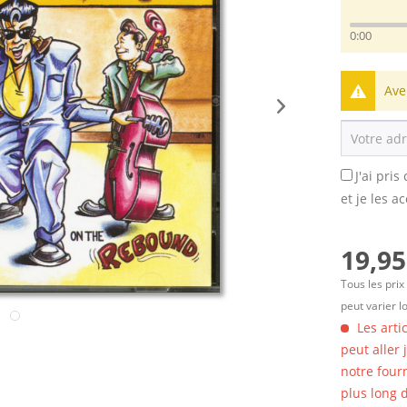
0:00
Ave
J'ai pri
et je les a
19,95
Tous les prix
peut varier l
Les arti
peut aller
notre four
plus long d