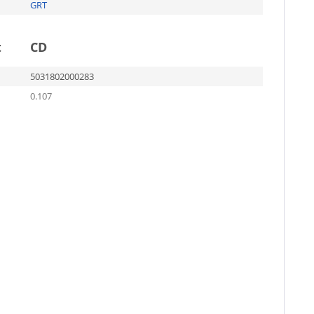
GRT
t
CD
5031802000283
0.107