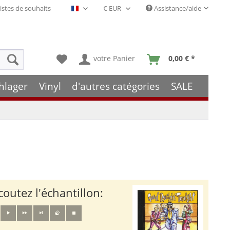
istes de souhaits
Assistance/aide
Français- FR
votre Panier
0,00 € *
hlager
Vinyl
d'autres catégories
SALE
coutez l'échantillon: