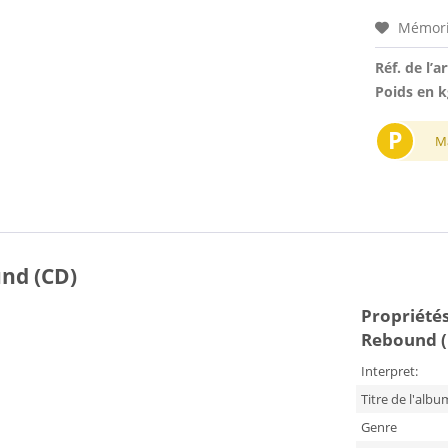
Mémori
Réf. de l’ar
Poids en k
P
M
nd (CD)
Propriétés 
Rebound (
Interpret:
Titre de l'albu
Genre