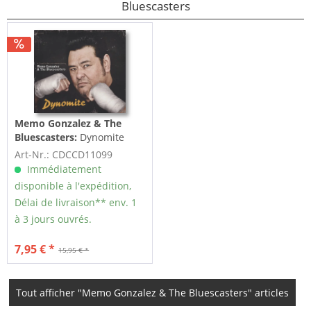
Bluescasters
Memo Gonzalez & The
Bluescasters:
Dynomite
(CD)
Art-Nr.: CDCCD11099
Immédiatement
disponible à l'expédition,
Délai de livraison** env. 1
à 3 jours ouvrés.
7,95 € *
15,95 € *
Tout afficher "Memo Gonzalez & The Bluescasters" articles