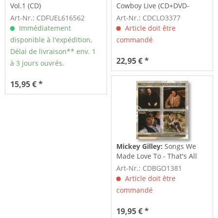
Vol.1 (CD)
Cowboy Live (CD+DVD-
Delux Set)
Art-Nr.: CDFUEL616562
Art-Nr.: CDCLO3377
Immédiatement
Article doit être
disponible à l'expédition,
commandé
Délai de livraison** env. 1
22,95 € *
à 3 jours ouvrés.
15,95 € *
Mickey Gilley:
Songs We
Made Love To - That's All
That Matters...
Art-Nr.: CDBGO1381
Article doit être
commandé
19,95 € *