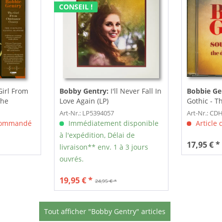
CONSEIL !
irl From
Bobby Gentry:
I'll Never Fall In
Bobbie Ge
The
Love Again (LP)
Gothic - Th
Collection 
Art-Nr.: LP5394057
Art-Nr.: C
 commandé
Immédiatement disponible
Article
à l'expédition, Délai de
17,95 € *
livraison** env. 1 à 3 jours
ouvrés.
19,95 € *
24,95 € *
Tout afficher "Bobby Gentry" articles