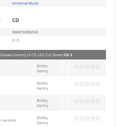
Universal Music
t
CD
0600753956533
0.13
ickasaw Country (2-CD, Ltd. Cut Down)
CD 2
Bobby
Gentry
Bobby
Gentry
Bobby
Gentry
Bobby
o version]
Gentry