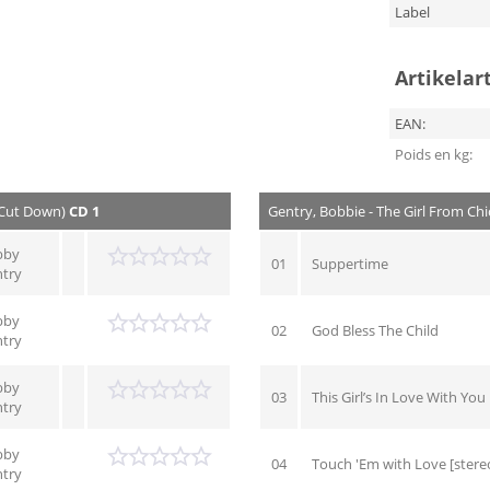
Label
Artikelar
EAN:
Poids en kg:
 Cut Down)
CD 1
Gentry, Bobbie - The Girl From Ch
bby
01
Suppertime
try
bby
02
God Bless The Child
try
bby
03
This Girl’s In Love With You
try
bby
04
Touch 'Em with Love [stere
try