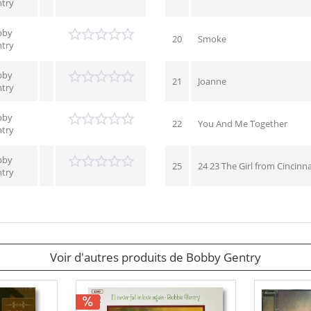
try
bby
20
Smoke
try
bby
21
Joanne
try
bby
22
You And Me Together
try
bby
25
24 23 The Girl from Cincinna
try
Voir d'autres produits de Bobby Gentry