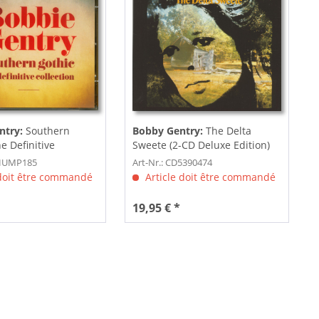
ntry:
Southern
Bobby Gentry:
The Delta
e Definitive
Sweete (2-CD Deluxe Edition)
(2-CD)
DHUMP185
Art-Nr.: CD5390474
 doit être commandé
Article doit être commandé
19,95 € *