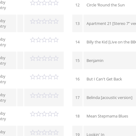
bby
12
Circle ‘Round the Sun
try
bby
13
Apartment 21 [Stereo 7” ve
try
bby
14
Billy the Kid [Live on the BB
try
bby
15
Benjamin
try
bby
16
But I Can't Get Back
try
bby
17
Belinda [acoustic version]
try
bby
18
Mean Stepmama Blues
try
bby
19
Lookin' In