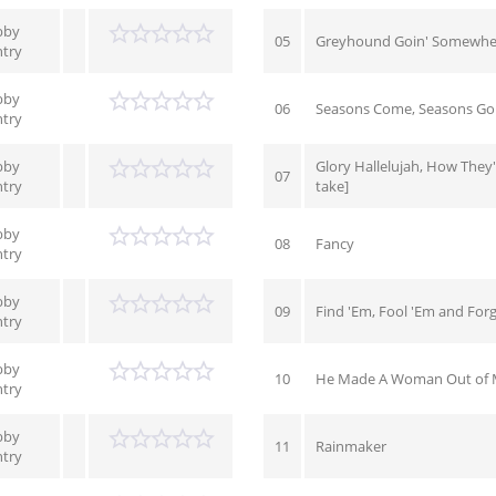
bby
05
Greyhound Goin' Somewhe
try
bby
06
Seasons Come, Seasons Go
try
bby
Glory Hallelujah, How They'l
07
try
take]
bby
08
Fancy
try
bby
09
Find 'Em, Fool 'Em and For
try
bby
10
He Made A Woman Out of
try
bby
11
Rainmaker
try