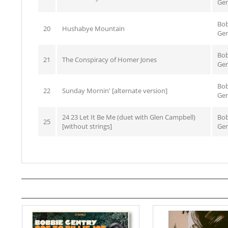
Gen
Bo
20
Hushabye Mountain
Gen
Bo
21
The Conspiracy of Homer Jones
Gen
Bo
22
Sunday Mornin' [alternate version]
Gen
24 23 Let It Be Me (duet with Glen Campbell)
Bo
25
[without strings]
Gen