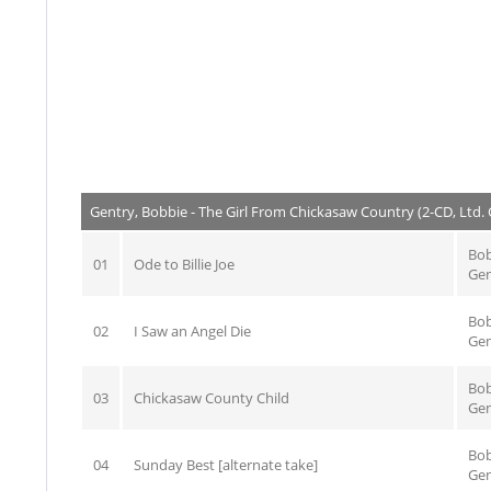
Gentry, Bobbie - The Girl From Chickasaw Country (2-CD, Ltd.
Bo
01
Ode to Billie Joe
Gen
Bo
02
I Saw an Angel Die
Gen
Bo
03
Chickasaw County Child
Gen
Bo
04
Sunday Best [alternate take]
Gen