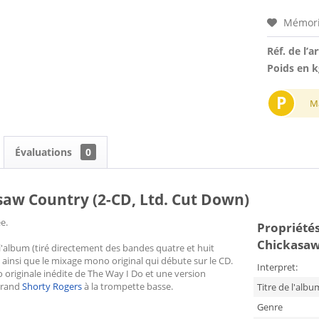
Mémori
Réf. de l’ar
Poids en k
P
M
Évaluations
0
saw Country (2-CD, Ltd. Cut Down)
e.
Propriétés 
Chickasaw
album (tiré directement des bandes quatre et huit
 ainsi que le mixage mono original qui débute sur le CD.
Interpret:
o originale inédite de The Way I Do et une version
grand
Shorty Rogers
à la trompette basse.
Titre de l'albu
Genre