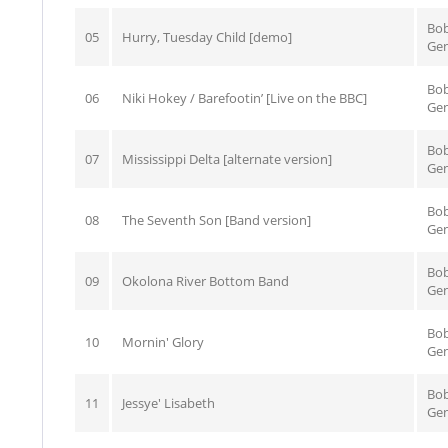
Bo
05
Hurry, Tuesday Child [demo]
Gen
Bo
06
Niki Hokey / Barefootin’ [Live on the BBC]
Gen
Bo
07
Mississippi Delta [alternate version]
Gen
Bo
08
The Seventh Son [Band version]
Gen
Bo
09
Okolona River Bottom Band
Gen
Bo
10
Mornin' Glory
Gen
Bo
11
Jessye' Lisabeth
Gen