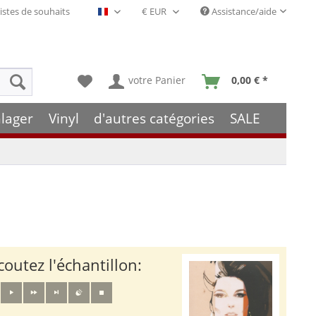
istes de souhaits
Assistance/aide
Français- FR
votre Panier
0,00 € *
lager
Vinyl
d'autres catégories
SALE
coutez l'échantillon: