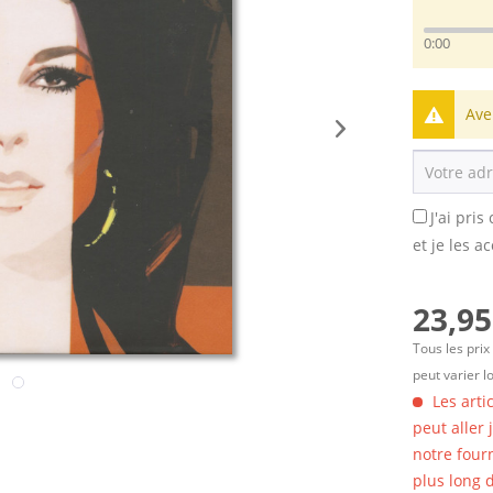
0:00
Ave
J'ai pri
et je les a
23,95
Tous les prix
peut varier l
Les arti
peut aller
notre four
plus long d