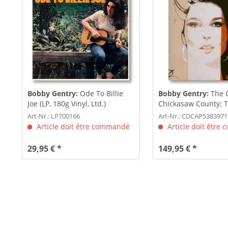
Bobby Gentry:
Ode To Billie
Bobby Gentry:
The G
Joe (LP, 180g Vinyl, Ltd.)
Chickasaw County: 
Complete...
Art-Nr.: LP700166
Art-Nr.: CDCAP5383971
Article doit être commandé
Article doit être
29,95 € *
149,95 € *