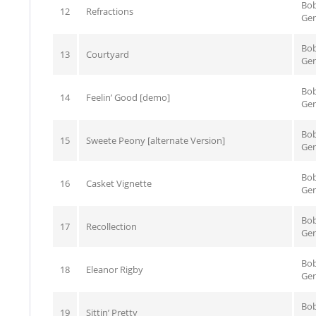
Bo
12
Refractions
Gen
Bo
13
Courtyard
Gen
Bo
14
Feelin’ Good [demo]
Gen
Bo
15
Sweete Peony [alternate Version]
Gen
Bo
16
Casket Vignette
Gen
Bo
17
Recollection
Gen
Bo
18
Eleanor Rigby
Gen
Bo
19
Sittin’ Pretty