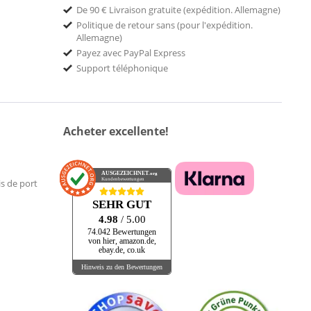
De 90 € Livraison gratuite (expédition. Allemagne)
Politique de retour sans (pour l'expédition.
Allemagne)
Payez avec PayPal Express
Support téléphonique
Acheter excellente!
AUSGEZEICHNET
.org
Kundenbewertungen
is de port
SEHR GUT
4.98
/ 5.00
74.042 Bewertungen
von hier, amazon.de,
ebay.de, co.uk
Hinweis zu den Bewertungen