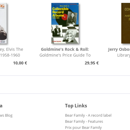
ey, Elvis The
Goldmine's Rock & Roll:
Jerry Osbo
 1958-1960
Goldmine's Price Guide To
Librar
Collectable Record...
Pho
10,00 €
29,95 €
ia
Top Links
ws Blog
Bear Family - A record label
Bear Family - Features
Prix pour Bear Family