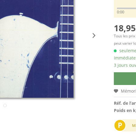
0:00
18,95
Tous les prix
peut varier l
seulemen
Immédiatem
3 jours ouv
Mémori
Réf. de l’ar
Poids en k
P
M