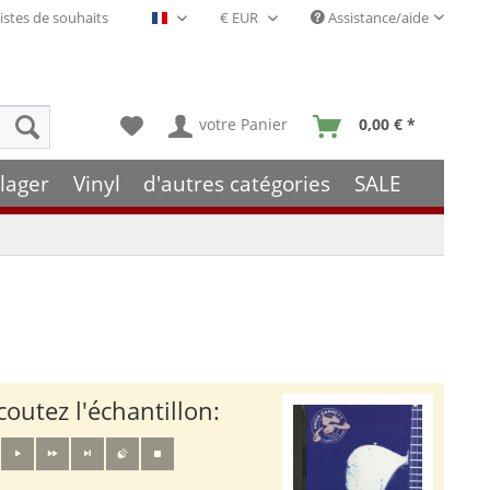
istes de souhaits
Assistance/aide
Français- FR
votre Panier
0,00 € *
lager
Vinyl
d'autres catégories
SALE
coutez l'échantillon: