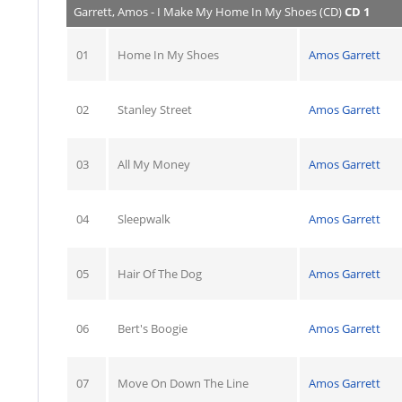
Garrett, Amos - I Make My Home In My Shoes (CD)
CD 1
01
Home In My Shoes
Amos Garrett
02
Stanley Street
Amos Garrett
03
All My Money
Amos Garrett
04
Sleepwalk
Amos Garrett
05
Hair Of The Dog
Amos Garrett
06
Bert's Boogie
Amos Garrett
07
Move On Down The Line
Amos Garrett