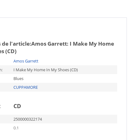
de l'article:
Amos Garrett: I Make My Home
es (CD)
Amos Garrett
m:
I Make My Home In My Shoes (CD)
Blues
CUPPAMORE
t
CD
2500000322174
0.1