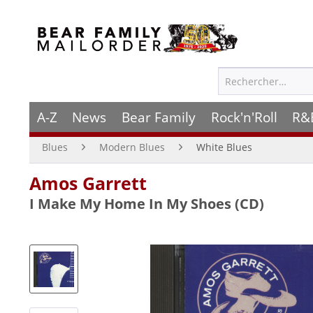
A-Z
News
Bear Family
Rock'n'Roll
R&
Blues
Modern Blues
White Blues
Amos Garrett
I Make My Home In My Shoes (CD)