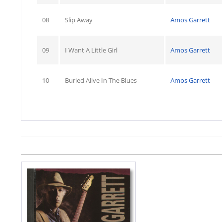
08
Slip Away
Amos Garrett
09
I Want A Little Girl
Amos Garrett
10
Buried Alive In The Blues
Amos Garrett