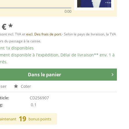
0:00
 € *
 sont incl. TVA et
excl. Des frais de port.
- Selon le pays de livraison, la TVA
ors du passage à la caisse.
t 1x disponibles
ent disponible à l'expédition, Délai de livraison** env. 1 à
rés.
Dans le panier
ser
Coter
ticle:
CD256907
g:
0.1
19
aintenant
bonus points