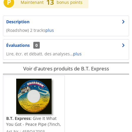
P
13
Maintenant
bonus points
Description
(Roadshow) 2 tracks
plus
Évaluations
0
Lire, écr. et débatt. des analyses…
plus
Voir d'autres produits de B.T. Express
B.T. Express:
Give It What
You Got - Peace Pipe (7inch,
45rpm)
Art-Nr.: 45ROA7003