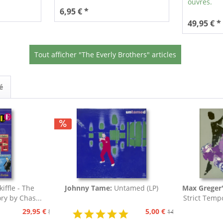
ouvrés.
6,95 € *
49,95 € *
Tout afficher "The Everly Brothers" articles
é
iffle - The
Johnny Tame:
Untamed (LP)
Max Greger'
ory by Chas...
Strict Temp
Tang
29,95 €
5,00 €
59,95 €
14,95 €