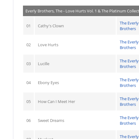
Everly Brothers, The - Love Hurts Vol. 1 & The Platinum Collect
The Everly
01
Cathy's Clown
Brothers
The Everly
02
Love Hurts
Brothers
The Everly
03
Lucille
Brothers
The Everly
04
Ebony Eyes
Brothers
The Everly
05
How Can I Meet Her
Brothers
The Everly
06
Sweet Dreams
Brothers
The Everly