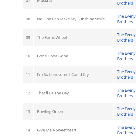
07
Muskrat
Brothers
The Everly
08
No One Can Make My Sunshine Smile
Brothers
The Everly
09
The Ferris Wheel
Brothers
The Everly
10
Gone Gone Gone
Brothers
The Everly
11
I'm So Lonesome I Could Cry
Brothers
The Everly
12
That'll Be The Day
Brothers
The Everly
13
Bowling Green
Brothers
The Everly
14
Give Me A Sweetheart
Brothers