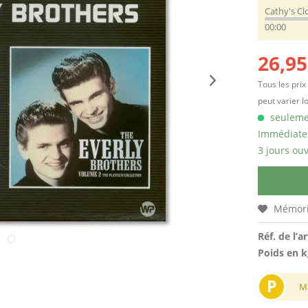
Cathy's C
00:00
26,95
Tous les prix
peut varier l
seulemen
Immédiatem
3 jours ouv
Mémori
Réf. de l’ar
Poids en k
P
M