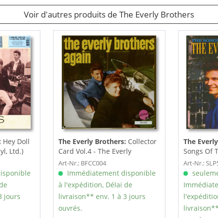
Voir d'autres produits de The Everly Brothers
:
Hey Doll
The Everly Brothers:
Collector
The Everly
l, Ltd.)
Card Vol.4 - The Everly
Songs Of T
Brothers Again
(2-LP)
Art-Nr.: BFCC004
Art-Nr.: SL
isponible
Immédiatement disponible
seuleme
 de
à l'expédition, Délai de
Immédiate
3 jours
livraison** env. 1 à 3 jours
l'expéditio
ouvrés.
livraison**