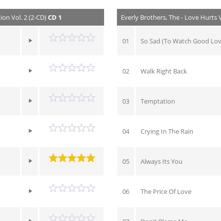
ion Vol. 2 (2-CD)
CD 1
Everly Brothers, The - Love Hurts V
01
So Sad (To Watch Good Lov
02
Walk Right Back
03
Temptation
04
Crying In The Rain
05
Always Its You
06
The Price Of Love