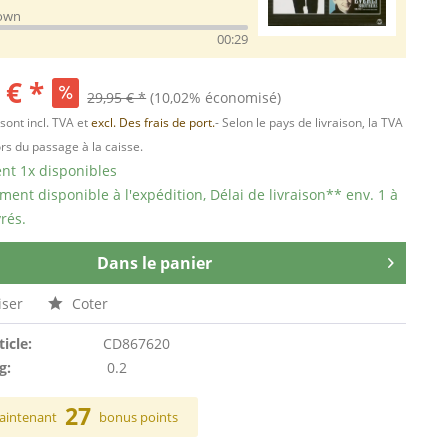
lown
00:29
 € *
29,95 € *
(10,02% économisé)
 sont incl. TVA et
excl. Des frais de port.
- Selon le pays de livraison, la TVA
ors du passage à la caisse.
t 1x disponibles
ent disponible à l'expédition, Délai de livraison** env. 1 à
rés.
Dans le panier
ser
Coter
ticle:
CD867620
g:
0.2
27
aintenant
bonus points