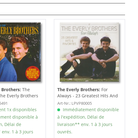
 Brothers:
The
The Everly Brothers:
For
he Everly Brothers
Always - 23 Greatest Hits And
Favorites...
P5491
Art-Nr.: LPVP80005
nt 1x disponibles
Immédiatement disponible
ment disponible à
à l'expédition, Délai de
n, Délai de
livraison** env. 1 à 3 jours
 env. 1 à 3 jours
ouvrés.