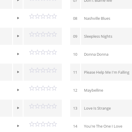
07
Don't Blame Me
08
Nashville Blues
09
Sleepless Nights
10
Donna Donna
11
Please Help Me I'm Falling
12
Maybelline
13
Love Is Strange
14
You're The One I Love