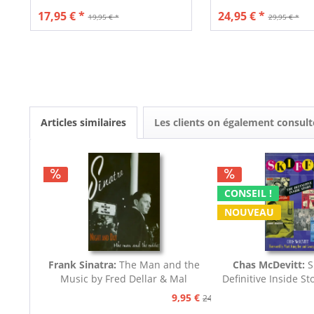
17,95 € *
24,95 € *
19,95 € *
29,95 € *
Articles similaires
Les clients on également consult
CONSEIL !
NOUVEAU
Frank Sinatra:
The Man and the
Chas McDevitt:
Sk
Music by Fred Dellar & Mal
Definitive Inside St
Peachey
9,95 €
24,95 €