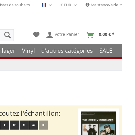
istes de souhaits
Assistance/aide
Français- FR
votre Panier
0,00 € *
hlager
Vinyl
d'autres catégories
SALE
coutez l'échantillon: