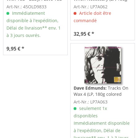
(7inch,...
colored Vinyl)
Art-Nr.: 45OLD9833
Art-Nr.: LP7A062
Immédiatement
Article doit être
disponible à l'expédition,
commandé
Délai de livraison** env. 1
32,95 € *
à 3 jours ouvrés.
9,95 € *
Dave Edmunds:
Tracks On
Wax 4 (LP, 180g colored
Vinyl)
Art-Nr.: LP7A063
seulement 1x
disponibles
Immédiatement disponible
à l'expédition, Délai de
livraison** env. 1 à 3 jours