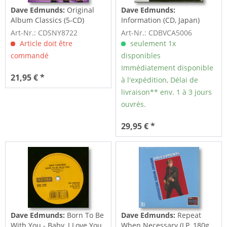
Dave Edmunds:
Original
Dave Edmunds:
Album Classics (5-CD)
Information (CD, Japan)
Art-Nr.: CDSNY8722
Art-Nr.: CDBVCA5006
Article doit être
seulement 1x
commandé
disponibles
Immédiatement disponible
21,95 € *
à l'expédition, Délai de
livraison** env. 1 à 3 jours
ouvrés.
29,95 € *
Dave Edmunds:
Born To Be
Dave Edmunds:
Repeat
With You - Baby, I Love You
When Necessary (LP, 180g