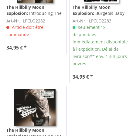
The Hillbilly Moon
The Hillbilly Moon
Explosion:
Introducing The
Explosion:
Burgeois Baby
Hillbilly Moon Explosion
(LP, Colored Vinyl)
Art-Nr.: LPCLO2282
Art-Nr.: LPCLO2283
(LP,...
Article doit être
seulement 1x
commandé
disponibles
Immédiatement disponible
34,95 € *
à l'expédition, Délai de
livraison** env. 1 à 3 jours
ouvrés.
34,95 € *
The Hillbilly Moon