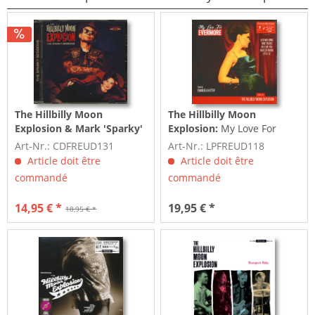
The Hillbilly Moon
The Hillbilly Moon
Explosion & Mark 'Sparky'
Explosion:
My Love For
Phillips:
The Sparky
Evermore (LP)
Art-Nr.: CDFREUD131
Art-Nr.: LPFREUD118
Sessions (CD)
Article doit être
Article doit être
commandé
commandé
14,95 € *
19,95 € *
18,95 € *