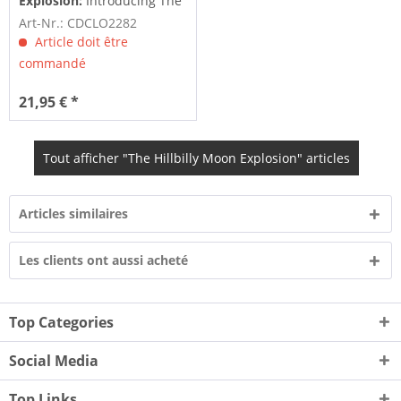
Explosion:
Introducing The
Hillbilly Moon Explosion
Art-Nr.: CDCLO2282
(CD)
Article doit être
commandé
21,95 € *
Tout afficher "The Hillbilly Moon Explosion" articles
Articles similaires
Les clients ont aussi acheté
Top Categories
Social Media
Top Links