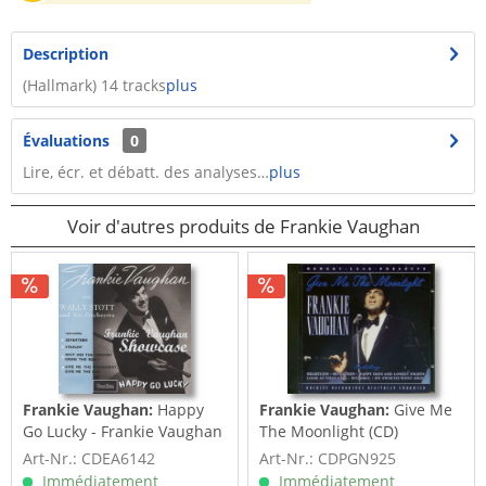
Description
(Hallmark) 14 tracks
plus
Évaluations
0
Lire, écr. et débatt. des analyses…
plus
Voir d'autres produits de Frankie Vaughan
Frankie Vaughan:
Happy
Frankie Vaughan:
Give Me
Go Lucky - Frankie Vaughan
The Moonlight (CD)
Showcase
Art-Nr.: CDEA6142
Art-Nr.: CDPGN925
Immédiatement
Immédiatement