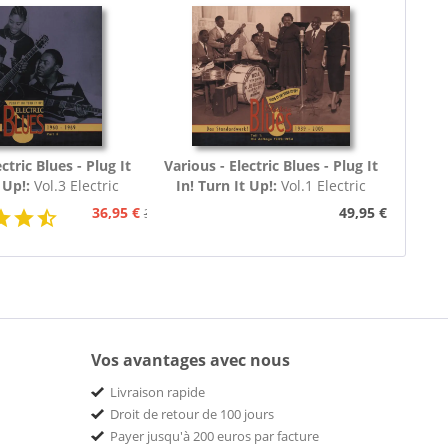
ctric Blues - Plug It
Various - Electric Blues - Plug It
 Up!:
Vol.3 Electric
In! Turn It Up!:
Vol.1 Electric
60 - 1969 (3-CD)
Blues 1939 - 1954 (Deutsch)
36,95 €
49,95 €
39,95 €
Vos avantages avec nous
Livraison rapide
Droit de retour de 100 jours
Payer jusqu'à 200 euros par facture