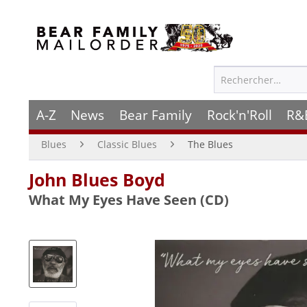
A-Z
News
Bear Family
Rock'n'Roll
R&
Blues
Classic Blues
The Blues
John Blues Boyd
What My Eyes Have Seen (CD)