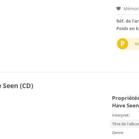
Mémori
Réf. de l’ar
Poids en k
P
M
 Seen (CD)
Propriétés 
Have Seen
Interpret:
Titre de l'albu
Genre