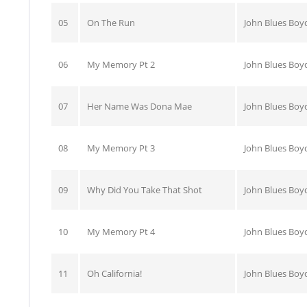
05
On The Run
John Blues Boy
06
My Memory Pt 2
John Blues Boy
07
Her Name Was Dona Mae
John Blues Boy
08
My Memory Pt 3
John Blues Boy
09
Why Did You Take That Shot
John Blues Boy
10
My Memory Pt 4
John Blues Boy
11
Oh California!
John Blues Boy