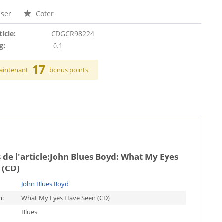
ser
Coter
ticle:
CDGCR98224
g:
0.1
17
aintenant
bonus points
de l'article:
John Blues Boyd: What My Eyes
 (CD)
John Blues Boyd
m:
What My Eyes Have Seen (CD)
Blues