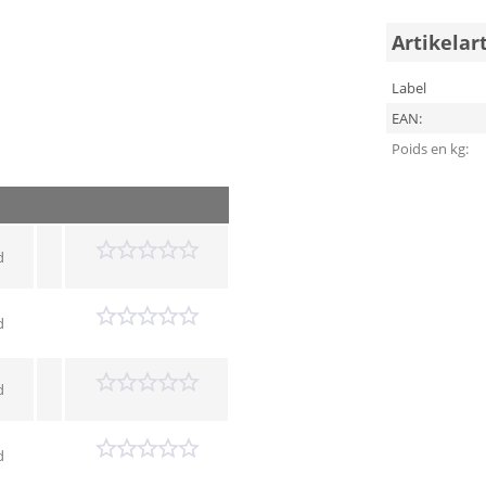
Artikelar
Label
EAN:
Poids en kg:
d
d
d
d