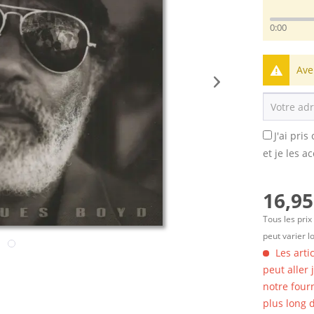
0:00
Ave
J'ai pri
et je les a
16,95
Tous les prix
peut varier l
Les arti
peut aller
notre four
plus long d