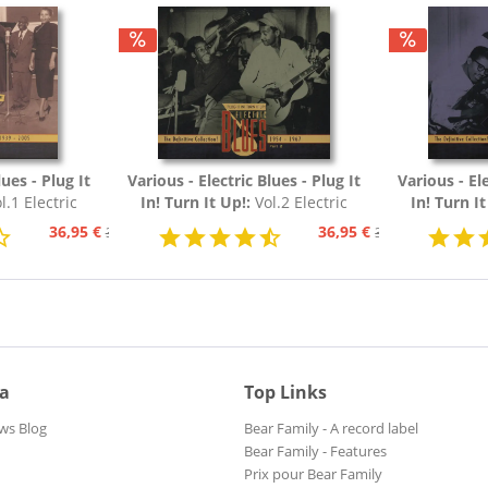
lues - Plug It
Various - Electric Blues - Plug It
Various - Ele
l.1 Electric
In! Turn It Up!:
Vol.2 Electric
In! Turn It
54 (3-CD)
Blues 1954 - 1967 (3-CD)
Blues 19
36,95 €
36,95 €
39,95 €
39,95 €
ia
Top Links
ws Blog
Bear Family - A record label
Bear Family - Features
Prix pour Bear Family