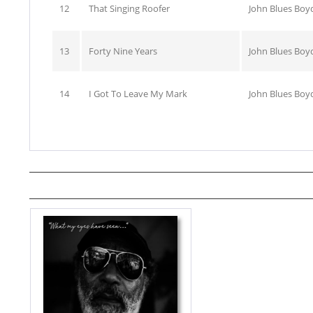
12
That Singing Roofer
John Blues Boy
13
Forty Nine Years
John Blues Boy
14
I Got To Leave My Mark
John Blues Boy