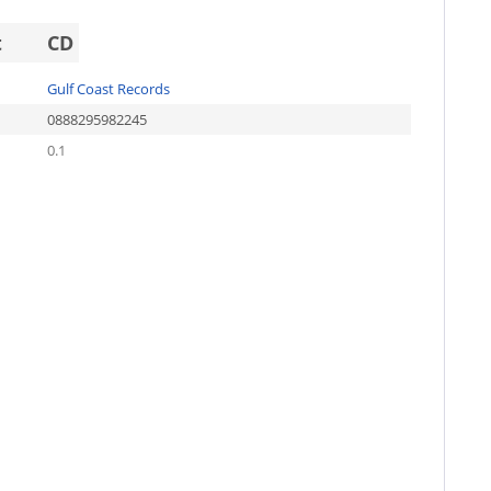
t
CD
Gulf Coast Records
0888295982245
0.1