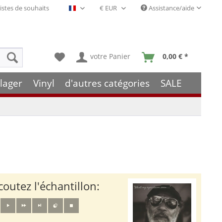
istes de souhaits
Assistance/aide
Français- FR
votre Panier
0,00 € *
lager
Vinyl
d'autres catégories
SALE
coutez l'échantillon: