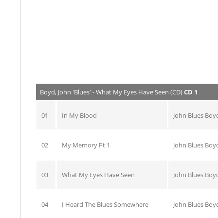
Boyd, John 'Blues' - What My Eyes Have Seen (CD)
CD 1
01
In My Blood
John Blues Boy
02
My Memory Pt 1
John Blues Boy
03
What My Eyes Have Seen
John Blues Boy
04
I Heard The Blues Somewhere
John Blues Boy