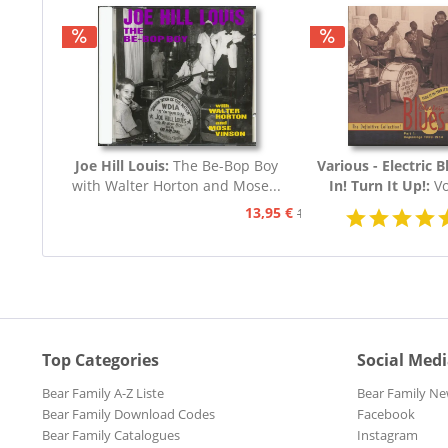
Joe Hill Louis:
The Be-Bop Boy
Various - Electric B
with Walter Horton and Mose...
In! Turn It Up!:
Vo
Blues 1939 - 19
13,95 €
15,95 €
Top Categories
Social Med
Bear Family A-Z Liste
Bear Family Ne
Bear Family Download Codes
Facebook
Bear Family Catalogues
Instagram