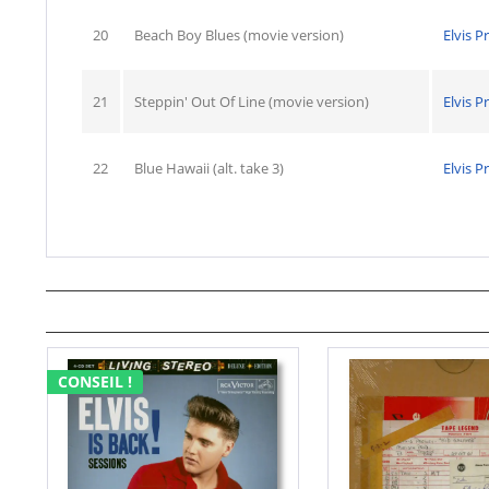
20
Beach Boy Blues (movie version)
Elvis P
21
Steppin' Out Of Line (movie version)
Elvis P
22
Blue Hawaii (alt. take 3)
Elvis P
CONSEIL !