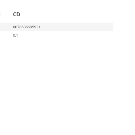
t
CD
0078636695921
0.1