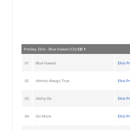
Presley, Elvis - Blue Hawaii (CD)
CD 1
01
Blue Hawaii
Elvis P
02
Almost Always True
Elvis P
03
Aloha Oe
Elvis P
04
No More
Elvis P