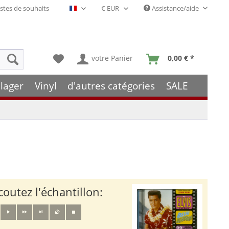
stes de souhaits
Assistance/aide
Français- FR
votre Panier
0,00 € *
lager
Vinyl
d'autres catégories
SALE
coutez l'échantillon: