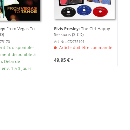
ley:
From Vegas To
Elvis Presley:
The Girl Happy
D)
Sessions (3-CD)
975170
Art-Nr.: CD975191
nt 2x disponibles
Article doit être commandé
ment disponible à
49,95 € *
n, Délai de
 env. 1 à 3 jours