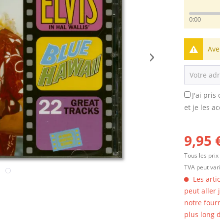
0:00
Ave
J'ai pri
et je les a
9,95 
Tous les prix
TVA peut vari
Les arti
peut aller
notre four
plus long d