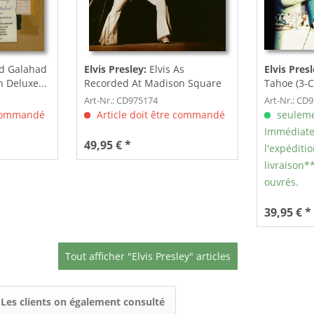
d Galahad
Elvis Presley:
Elvis As
Elvis Pres
h Deluxe...
Recorded At Madison Square
Tahoe (3-C
Garden (3-CD)
Art-Nr.: CD975174
Art-Nr.: CD
 commandé
Article doit être commandé
seuleme
Immédiate
49,95 € *
l'expéditio
livraison**
ouvrés.
39,95 € *
Tout afficher "Elvis Presley" articles
Les clients on également consulté