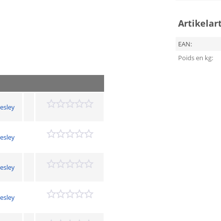
Artikelar
EAN:
Poids en kg:
resley
resley
resley
resley