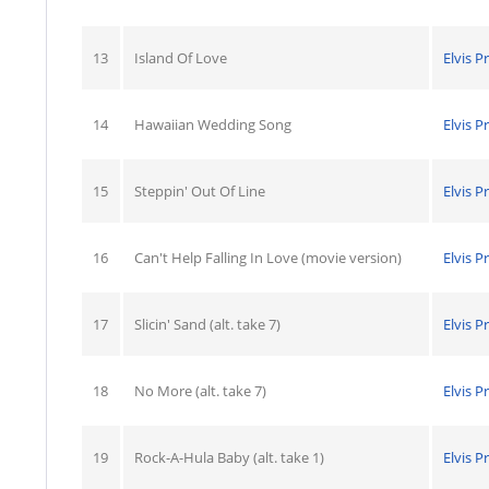
13
Island Of Love
Elvis P
14
Hawaiian Wedding Song
Elvis P
15
Steppin' Out Of Line
Elvis P
16
Can't Help Falling In Love (movie version)
Elvis P
17
Slicin' Sand (alt. take 7)
Elvis P
18
No More (alt. take 7)
Elvis P
19
Rock-A-Hula Baby (alt. take 1)
Elvis P