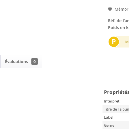
Mémori
Réf. de l’ar
Poids en k
P
M
Évaluations
0
Propriétés
Interpret:
Titre de l'albu
Label
Genre