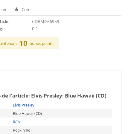
ser
Coter
ticle:
CDBMG66959
g:
0.1
10
aintenant
bonus points
 de l'article:
Elvis Presley: Blue Hawaii (CD)
Elvis Presley
m:
Blue Hawaii (CD)
RCA
Rock'n'Roll