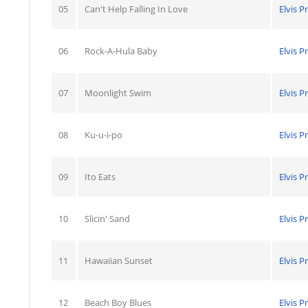
05
Can't Help Falling In Love
Elvis P
06
Rock-A-Hula Baby
Elvis P
07
Moonlight Swim
Elvis P
08
Ku-u-i-po
Elvis P
09
Ito Eats
Elvis P
10
Slicin' Sand
Elvis P
11
Hawaiian Sunset
Elvis P
12
Beach Boy Blues
Elvis P