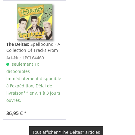
The Deltas:
Spellbound - A
Collection Of Tracks From
The...
Art-Nr.: LPCL64469
seulement 1x
disponibles
Immédiatement disponible
à l'expédition, Délai de
livraison** env. 1 à 3 jours
ouvrés.
36,95 € *
Tout afficher "The Deltas" articles