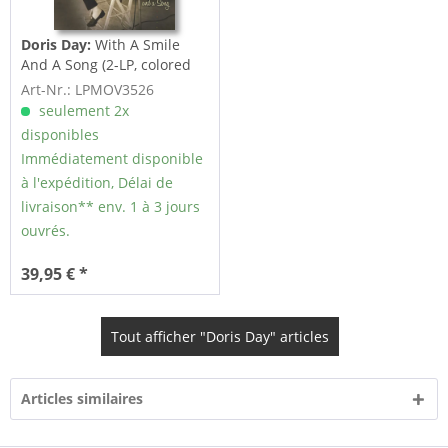
Doris Day:
With A Smile
And A Song (2-LP, colored
Vinyl,...
Art-Nr.: LPMOV3526
seulement 2x
disponibles
Immédiatement disponible
à l'expédition, Délai de
livraison** env. 1 à 3 jours
ouvrés.
39,95 € *
Tout afficher "Doris Day" articles
Articles similaires