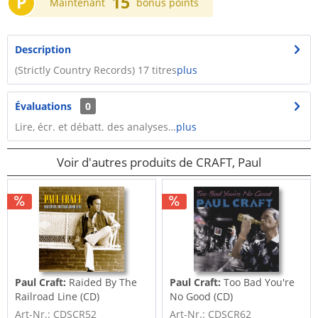
P
15
Maintenant
bonus points
Description
​(Strictly Country Records) 17 titres
plus
Évaluations
0
Lire, écr. et débatt. des analyses…
plus
Voir d'autres produits de CRAFT, Paul
Paul Craft:
Raided By The
Paul Craft:
Too Bad You're
Railroad Line (CD)
No Good (CD)
Art-Nr.: CDSCR52
Art-Nr.: CDSCR62