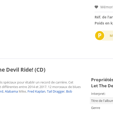
Mémori
Réf. de l’ar
Poids en k
P
M
e Devil Ride! (CD)
Propriétés
tés spéciaux pour établir un record de carrière. Cet
Let The De
nt différentes entre 2014 et 2017. 12 morceaux de blues
rd
,
Alabama
Mike,
Fred Kaplan
,
Tail Dragger
,
Bob
Interpret:
Titre de l'albu
Genre