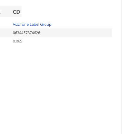
t
CD
VizzTone Label Group
0634457874626
0.065