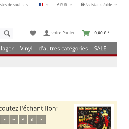
stes de souhaits
Assistance/aide
Français- FR
votre Panier
0,00 € *
hlager
Vinyl
d'autres catégories
SALE
coutez l'échantillon: