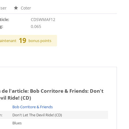
ser
Coter
ticle:
CDSWMAF12
g:
0.065
19
aintenant
bonus points
 de l'article:
Bob Corritore & Friends: Don't
vil Ride! (CD)
Bob Corritore & Friends
m:
Don't Let The Devil Ride! (CD)
Blues