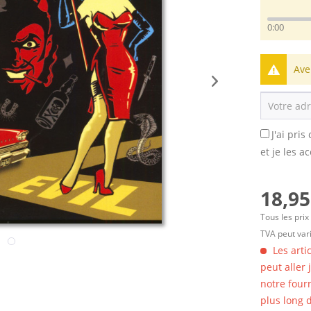
0:00
Ave
J'ai pri
et je les a
18,95
Tous les prix
TVA peut vari
Les arti
peut aller
notre four
plus long d