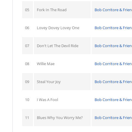
05
Fork In The Road
Bob Corritore & Frie
06
Lovey Dovey Lovey One
Bob Corritore & Frie
07
Don't Let The Devil Ride
Bob Corritore & Frie
08
Willie Mae
Bob Corritore & Frie
09
Steal Your Joy
Bob Corritore & Frie
10
I Was A Fool
Bob Corritore & Frie
11
Blues Why You Worry Me?
Bob Corritore & Frie