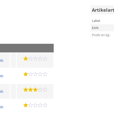
Artikelar
Label
EAN:
Poids en kg:
nds
nds
nds
nds