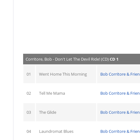
Corritore, Bob - Don't Let The Devil Ride! (CD)
CD 1
01
Went Home This Morning
Bob Corritore & Frie
02
Tell Me Mama
Bob Corritore & Frie
03
The Glide
Bob Corritore & Frie
04
Laundromat Blues
Bob Corritore & Frie