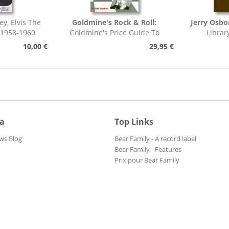
ey, Elvis The
Goldmine's Rock & Roll:
Jerry Osbo
 1958-1960
Goldmine's Price Guide To
Librar
Collectable Record...
Pho
10,00 €
29,95 €
ia
Top Links
ws Blog
Bear Family - A record label
Bear Family - Features
Prix pour Bear Family