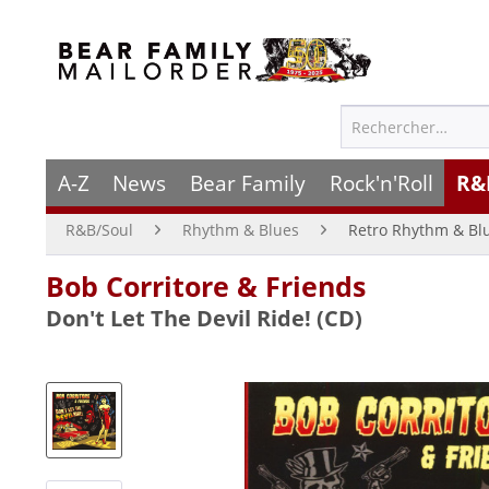
A-Z
News
Bear Family
Rock'n'Roll
R&
R&B/Soul
Rhythm & Blues
Retro Rhythm & Bl
Bob Corritore & Friends
Don't Let The Devil Ride! (CD)