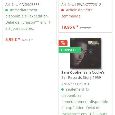
180g...
Art-Nr.: CDSI905658
Art-Nr.: LPWAX7772312
Immédiatement
Article doit être
disponible à l'expédition,
commandé
Délai de livraison** env. 1
19,95 € *
27,95 € *
à 3 jours ouvrés.
5,95 € *
14,95 € *
CONSEIL !
Sam Cooke:
Sam Cooke's
Sar Records Story 1959-
1965 (4-LP Set)
Art-Nr.: LP21761
seulement 1x
disponibles
Immédiatement disponible
à l'expédition, Délai de
livraison** env. 1 à 3 jours