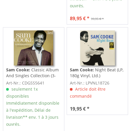
ouvrés.
89,95 € *
99,95 € *
Sam Cooke:
Classic Album
Sam Cooke:
Night Beat (LP,
And Singles Collection (3-
180g Vinyl, Ltd.)
CD)
Art-Nr.: CDGSS5641
Art-Nr.: LPVNL18726
seulement 1x
Article doit être
disponibles
commandé
Immédiatement disponible
19,95 € *
à l'expédition, Délai de
livraison** env. 1 à 3 jours
ouvrés.