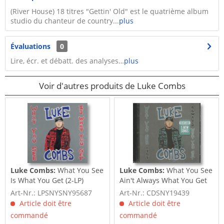
(River House) 18 titres "Gettin' Old" est le quatrième album
studio du chanteur de country...
plus
Évaluations
0
Lire, écr. et débatt. des analyses…
plus
Voir d'autres produits de Luke Combs
Luke Combs:
What You See
Luke Combs:
What You See
Is What You Get (2-LP)
Ain't Always What You Get
(2-CD)
Art-Nr.: LPSNYSNY95687
Art-Nr.: CDSNY19439
Article doit être
Article doit être
commandé
commandé