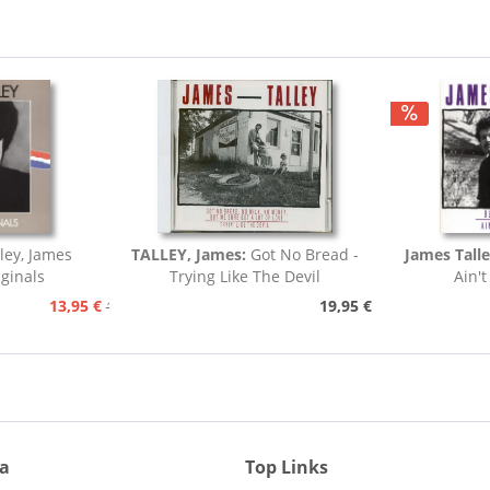
ley, James
TALLEY, James:
Got No Bread -
James Talle
ginals
Trying Like The Devil
Ain't
13,95 €
19,95 €
15,95 €
ia
Top Links