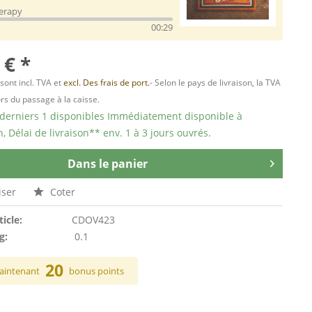
herapy
00:29
 € *
 sont incl. TVA et
excl. Des frais de port.
- Selon le pays de livraison, la TVA
ors du passage à la caisse.
 derniers 1 disponibles Immédiatement disponible à
n, Délai de livraison** env. 1 à 3 jours ouvrés.
Dans le panier
ser
Coter
ticle:
CDOV423
g:
0.1
20
aintenant
bonus points