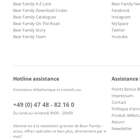
Bear Family A-Z Liste
Bear Family Ne
Bear Family Download Codes
Facebook
Bear Family Catalogues
Instagram
Bear Family On The Road
MySpace
Bear Family Story
Twitter
Bear Family Team
Youtube
Hotline assistance
Assistance
Points Bonus B
Assistance téléphonique et conseils au:
Impressum-
Contact
+49 (0) 47 48 - 82 16 0
Politique d'ann
Du lundi au vendredi 9h00 - 20h00
Produit défect
Return
Abonne-toi à la newsletter gratuite de Bear Family –
Newsletter
actus, offres spéciales et bien plus, directement par e-
mail !