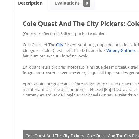
Description
Évaluations
0
Cole Quest And The City Pickers: Col
(Omnivore Records) 6 titres, pochette papier
Cole Quest et The
City
Pickers sont un groupe de musiciens de la
bluegrass. Cole Quest, petit-fils de l'icône folk
Woody Guthrie
, 
fait leurs preuves sur la scène locale.
En jouant leurs propres morceaux ainsi que des morceaux traditio
fougueux sur scène avec une énergie qui fait taper sur les genou
Après avoir enregistré au célèbre Magic Shop Studio de NYC et s
maintenant la sortie de leur premier EP, Self [En]Titled, avec l
Grammy Award, et de l'ingénieur Michael Graves, lauréat d'u
Cole Quest And The City Pickers - Cole Quest And The City Pic