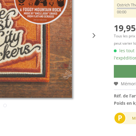
Ostrich T
00:00
19,95
Tous les prix
peut varier l
les tout
l'expéditio
Mémori
Réf. de l’ar
Poids en k
P
M