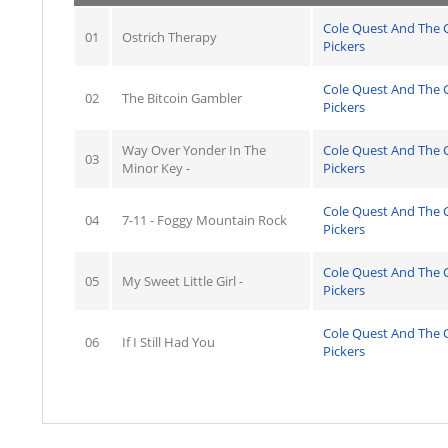
Cole Quest And The C
01
Ostrich Therapy
Pickers
Cole Quest And The C
02
The Bitcoin Gambler
Pickers
Way Over Yonder In The
Cole Quest And The C
03
Minor Key -
Pickers
Cole Quest And The C
04
7-11 - Foggy Mountain Rock
Pickers
Cole Quest And The C
05
My Sweet Little Girl -
Pickers
Cole Quest And The C
06
If I Still Had You
Pickers