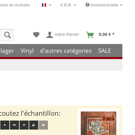
istes de souhaits
Assistance/aide
Français- FR
votre Panier
0,00 € *
lager
Vinyl
d'autres catégories
SALE
coutez l'échantillon: