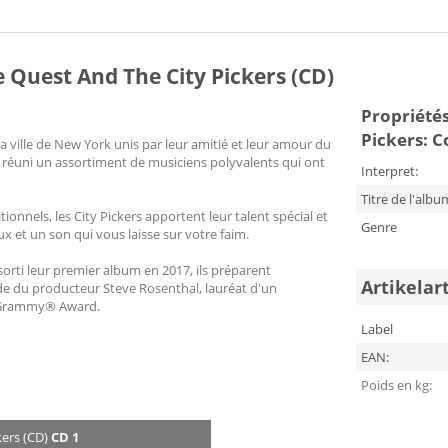
e Quest And The City Pickers (CD)
Propriétés 
Pickers: C
 ville de New York unis par leur amitié et leur amour du
a réuni un assortiment de musiciens polyvalents qui ont
Interpret:
Titre de l'albu
nnels, les City Pickers apportent leur talent spécial et
Genre
x et un son qui vous laisse sur votre faim.
orti leur premier album en 2017, ils préparent
Artikelar
'aide du producteur Steve Rosenthal, lauréat d'un
n Grammy® Award.
Label
EAN:
Poids en kg:
kers (CD)
CD 1