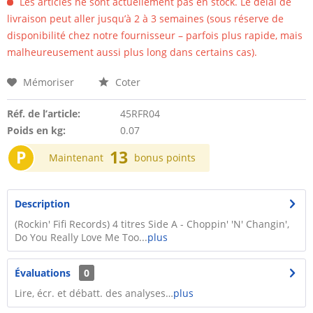
Les articles ne sont actuellement pas en stock. Le délai de
livraison peut aller jusqu’à 2 à 3 semaines (sous réserve de
disponibilité chez notre fournisseur – parfois plus rapide, mais
malheureusement aussi plus long dans certains cas).
Mémoriser
Coter
Réf. de l’article:
45RFR04
Poids en kg:
0.07
P
13
Maintenant
bonus points
Description
(Rockin' Fifi Records) 4 titres Side A - Choppin' 'N' Changin',
Do You Really Love Me Too...
plus
Évaluations
0
Lire, écr. et débatt. des analyses…
plus