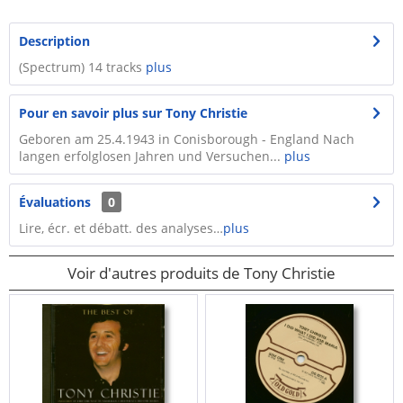
Description
(Spectrum) 14 tracks
plus
Pour en savoir plus sur Tony Christie
Geboren am 25.4.1943 in Conisborough - England Nach
langen erfolglosen Jahren und Versuchen...
plus
Évaluations
0
Lire, écr. et débatt. des analyses…
plus
Voir d'autres produits de Tony Christie