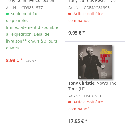
Tony Definitive Collection
Tony Nur das Beste - Die
grossen Erfolge
Art-Nr.: CD9831577
Art-Nr.: CDBMG81993
seulement 1x
Article doit être
disponibles
commandé
Immédiatement disponible
9,95 € *
à l'expédition, Délai de
livraison** env. 1 à 3 jours
ouvrés.
8,98 € *
17,90 € *
Tony Christie:
Now's The
Time (LP)
Art-Nr.: LPAJX249
Article doit être
commandé
17,95 € *