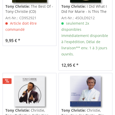
Tony Christie:
The Best Of -
Tony Christie:
I Did What I
Tony Christie (CD)
Did For Marie - Is This The
Way To...
Art-Nr.: CD952921
Art-Nr.: 45OLD9212
Article doit être
seulement 2x
commandé
disponibles
Immédiatement disponible
9,95 € *
à l'expédition, Délai de
livraison** env. 1 à 3 jours
ouvrés.
12,95 € *
Tony Christie:
Christie,
Tony Christie:
Christie,