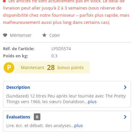
Les articles ne sont actuellement pas en stock. Le délai de
livraison peut aller jusqu’à 2 à 3 semaines (sous réserve de
disponibilité chez notre fournisseur – parfois plus rapide, mais
malheureusement aussi plus long dans certains cas).
Mémoriser
Coter
Réf. de l’article:
LPSD5574
Poids en kg:
0.3
P
28
Maintenant
bonus points
Description
(Sundazed) 12 titres Peu après leur tournée avec The Pretty
Things vers 1966, les sœurs Donaldson...
plus
Évaluations
0
Lire, écr. et débatt. des analyses…
plus