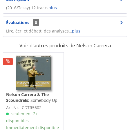
(2016/Tessy) 12 tracks
plus
Évaluations
0
Lire, écr. et débatt. des analyses…
plus
Voir d'autres produits de Nelson Carrera
Nelson Carrera & The
Scoundrels:
Somebody Up
There Likes Me (CD)
Art-Nr.: CDTR5602
seulement 2x
disponibles
Immédiatement disponible