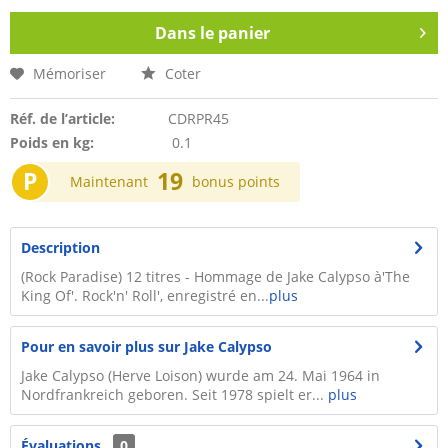
Dans le panier
Mémoriser
Coter
Réf. de l’article:
CDRPR45
Poids en kg:
0.1
P
19
Maintenant
bonus points
Description
(Rock Paradise) 12 titres - Hommage de Jake Calypso à'The
King Of'. Rock'n' Roll', enregistré en...
plus
Pour en savoir plus sur Jake Calypso
Jake Calypso (Herve Loison) wurde am 24. Mai 1964 in
Nordfrankreich geboren. Seit 1978 spielt er...
plus
Évaluations
0