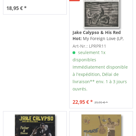
18,95 € *
Jake Calypso & His Red
Hot:
My Foreign Love (LP,
colored Vinyl)
Art-Nr.: LPRPR11
seulement 1x
disponibles
Immédiatement disponible
à l'expédition, Délai de
livraison** env. 1 à 3 jours
ouvrés.
22,95 € *
25,95 € *