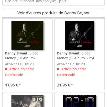
Lire, écr. et débatt. des analyses…
plus
Voir d'autres produits de Danny Bryant
Danny Bryant:
Blood
Danny Bryant:
Blood
Money (CD Album)
Money (LP Album, Vinyl
180g)
Art-Nr.: CDJHR120
Art-Nr.: LPJHR120
Article doit être
Article doit être
commandé
commandé
17,95 € *
21,95 € *