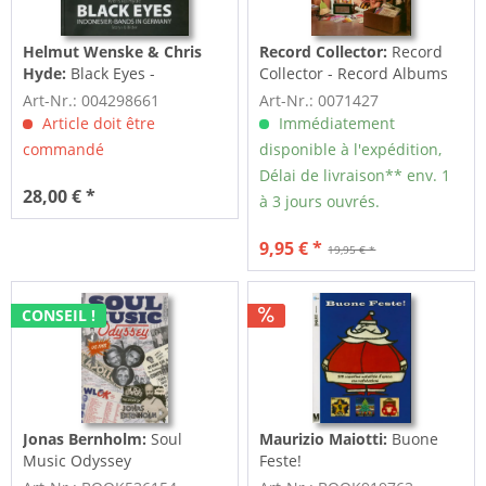
Helmut Wenske & Chris
Record Collector:
Record
Hyde:
Black Eyes -
Collector - Record Albums
Indonesier-Bands in
Price Guide,...
Art-Nr.: 004298661
Art-Nr.: 0071427
Germany
Article doit être
Immédiatement
commandé
disponible à l'expédition,
Délai de livraison** env. 1
28,00 € *
à 3 jours ouvrés.
9,95 € *
19,95 € *
CONSEIL !
Jonas Bernholm:
Soul
Maurizio Maiotti:
Buone
Music Odyssey
Feste!