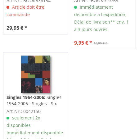
Art-Nr.: BOOK536154
Art-Nr.: BOOK919763
Article doit être
Immédiatement
commandé
disponible à l'expédition,
Délai de livraison** env. 1
29,95 € *
à 3 jours ouvrés.
9,95 € *
18,00 € *
Singles 1954-2006:
Singles
1954-2006 - Singles - Six
Decades of...
Art-Nr.: 0042150
seulement 2x
disponibles
Immédiatement disponible