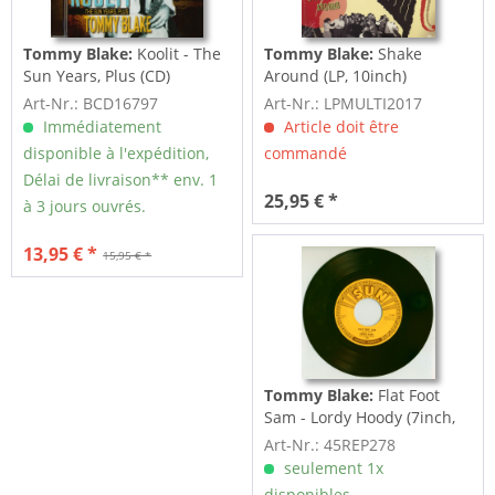
Tommy Blake:
Koolit - The
Tommy Blake:
Shake
Sun Years, Plus (CD)
Around (LP, 10inch)
Art-Nr.: BCD16797
Art-Nr.: LPMULTI2017
Immédiatement
Article doit être
disponible à l'expédition,
commandé
Délai de livraison** env. 1
25,95 € *
à 3 jours ouvrés.
13,95 € *
15,95 € *
Tommy Blake:
Flat Foot
Sam - Lordy Hoody (7inch,
45rpm)
Art-Nr.: 45REP278
seulement 1x
disponibles