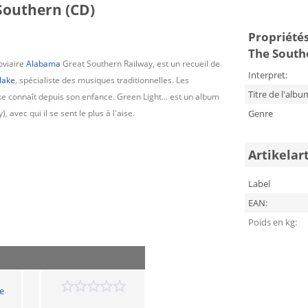
Southern (CD)
Propriétés 
The South
oviaire
Alabama
Great Southern Railway, est un recueil de
Interpret:
lake
, spécialiste des musiques traditionnelles. Les
Titre de l'albu
e connaît depuis son enfance. Green Light... est un album
avec qui il se sent le plus à l'aise.
Genre
Artikelar
Label
EAN:
Poids en kg:
e