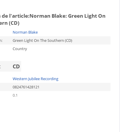
de l'article:
Norman Blake: Green Light On
ern (CD)
Norman Blake
m:
Green Light On The Southern (CD)
Country
t
CD
Western Jubilee Recording
0824761428121
0.1