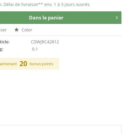
n, Délai de livraison** env. 1 à 3 jours ouvrés.
Dans le panier
ser
Coter
ticle:
CDWjRC42812
g:
0.1
20
aintenant
bonus points