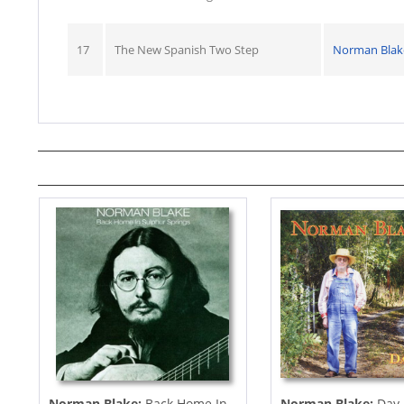
17
The New Spanish Two Step
Norman Blak
Norman Blake:
Back Home In
Norman Blake:
Day 