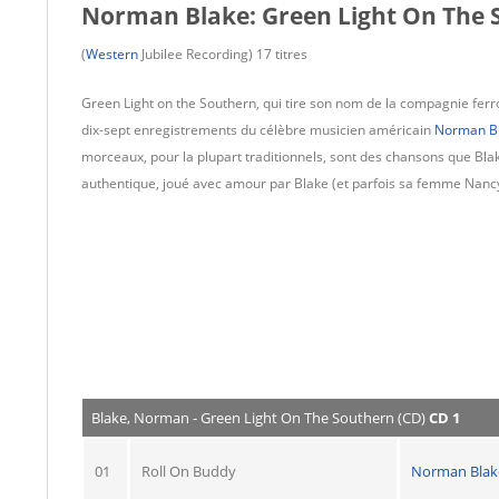
Norman Blake: Green Light On The 
(
Western
Jubilee Recording) 17 titres
Green Light on the Southern, qui tire son nom de la compagnie ferr
dix-sept enregistrements du célèbre musicien américain
Norman B
morceaux, pour la plupart traditionnels, sont des chansons que Blak
authentique, joué avec amour par Blake (et parfois sa femme Nancy), 
Blake, Norman - Green Light On The Southern (CD)
CD 1
01
Roll On Buddy
Norman Blak