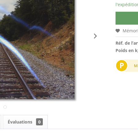
l'expéditio
Mémori
Réf. de l’ar
Poids en k
P
M
Évaluations
0