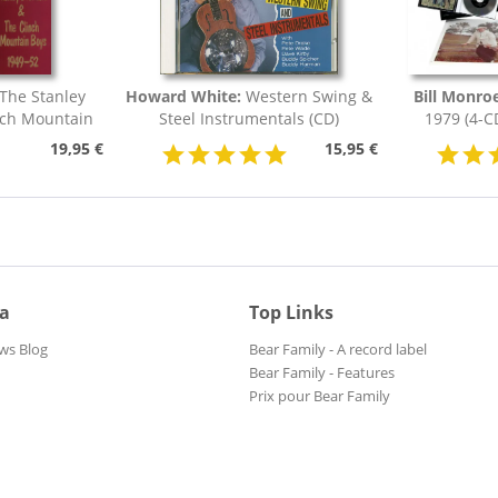
The Stanley
Howard White:
Western Swing &
Bill Monroe
nch Mountain
Steel Instrumentals (CD)
1979 (4-C
19,95 €
15,95 €
ia
Top Links
ws Blog
Bear Family - A record label
Bear Family - Features
Prix pour Bear Family