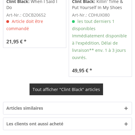
Clint Black:
When I Said I
Clint Black:
Killin' Time &
Do
Put Yourself In My Shoes
(CD)
Art-Nr.: CDCB20652
Art-Nr.: CDHUX080
Article doit être
les tout derniers 1
commandé
disponibles
Immédiatement disponible
21,95 € *
à l'expédition, Délai de
livraison** env. 1 à 3 jours
ouvrés.
49,95 € *
Tout afficher "Clint Black" articles
Articles similaires
Les clients ont aussi acheté