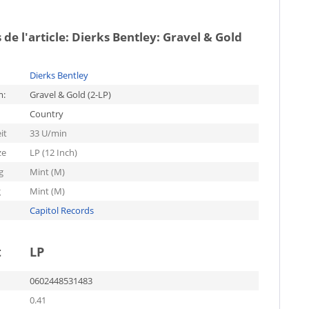
 de l'article:
Dierks Bentley: Gravel & Gold
Dierks Bentley
m:
Gravel & Gold (2-LP)
Country
it
33 U/min
ze
LP (12 Inch)
g
Mint (M)
g
Mint (M)
Capitol Records
t
LP
0602448531483
0.41