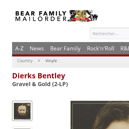
A-Z
News
Bear Family
Rock'n'Roll
R&
Country
Vinyle
Dierks Bentley
Gravel & Gold (2-LP)