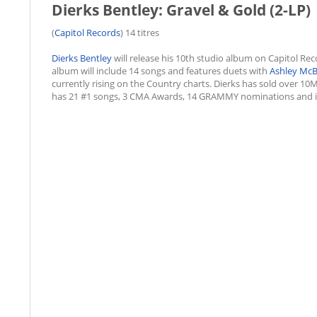
Dierks Bentley: Gravel & Gold (2-LP)
(
Capitol Records
) 14 titres
Dierks Bentley
will release his 10th studio album on Capitol Re
album will include 14 songs and features duets with
Ashley Mc
currently rising on the Country charts. Dierks has sold over 
has 21 #1 songs, 3 CMA Awards, 14 GRAMMY nominations and i