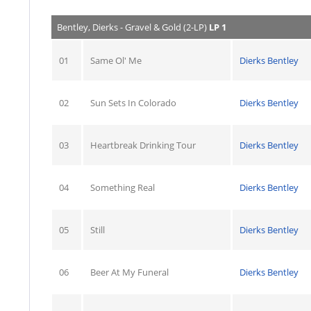
Bentley, Dierks - Gravel & Gold (2-LP)
LP 1
01
Same Ol' Me
Dierks Bentley
02
Sun Sets In Colorado
Dierks Bentley
03
Heartbreak Drinking Tour
Dierks Bentley
04
Something Real
Dierks Bentley
05
Still
Dierks Bentley
06
Beer At My Funeral
Dierks Bentley