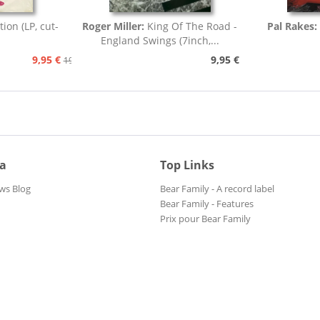
tion (LP, cut-
Roger Miller:
King Of The Road -
Pal Rakes:
England Swings (7inch,...
9,95 €
9,95 €
19,95 €
ia
Top Links
ws Blog
Bear Family - A record label
Bear Family - Features
Prix pour Bear Family