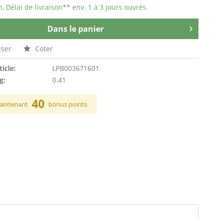
n, Délai de livraison** env. 1 à 3 jours ouvrés.
Dans le panier
ser
Coter
ticle:
LPB003671601
g:
0.41
40
aintenant
bonus points