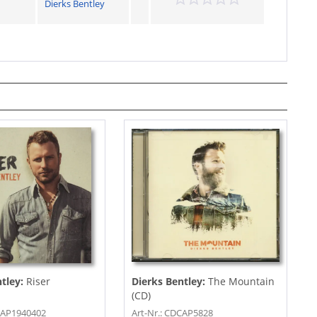
Dierks Bentley
ntley:
Riser
Dierks Bentley:
The Mountain
(CD)
CAP1940402
Art-Nr.: CDCAP5828