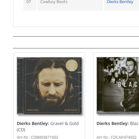
07
Cowboy Boots
Dierks Bentley
Dierks Bentley:
Gravel & Gold
Dierks Bentley:
Blac
(CD)
Art-Nr.: CDB003671602
Art-Nr.: CDCAP474502