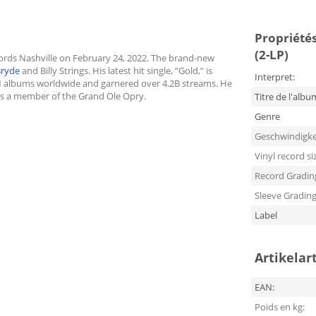
Propriétés
(2-LP)
cords Nashville on February 24, 2022. The brand-new
Bryde
and Billy Strings. His latest hit single, “Gold,” is
Interpret:
10M albums worldwide and garnered over 4.2B streams. He
s a member of the Grand Ole Opry.
Titre de l'albu
Genre
Geschwindigke
Vinyl record si
Record Gradin
Sleeve Gradin
Label
Artikelar
EAN:
Poids en kg: