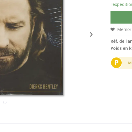
l'expéditio
Mémori
Réf. de l’ar
Poids en k
P
M