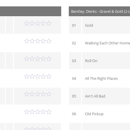
Bentley, Dierks - Gravel & Gold (2-
01
Gold
02
Walking Each Other Hom
03
Roll On
04
All The Right Places
05
Ain't All Bad
06
Old Pickup