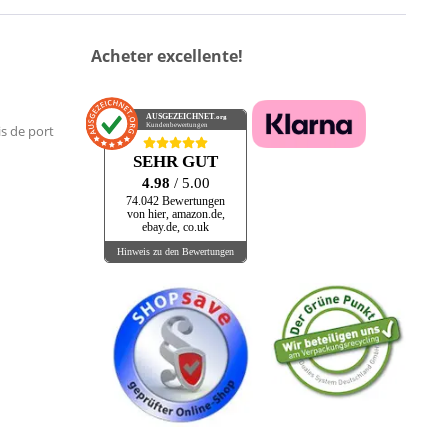
Acheter excellente!
AUSGEZEICHNET
.org
Kundenbewertungen
is de port
SEHR GUT
4.98
/ 5.00
74.042 Bewertungen
von hier, amazon.de,
ebay.de, co.uk
Hinweis zu den Bewertungen